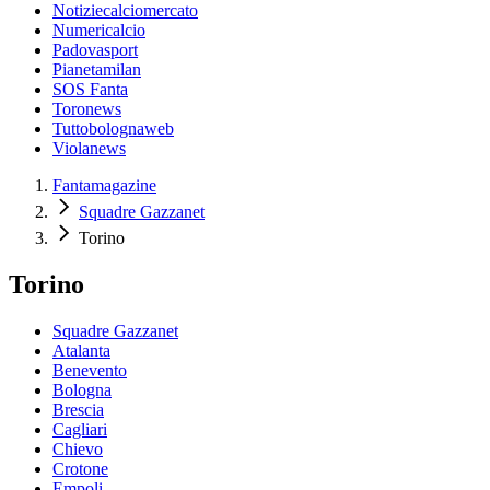
Notiziecalciomercato
Numericalcio
Padovasport
Pianetamilan
SOS Fanta
Toronews
Tuttobolognaweb
Violanews
Fantamagazine
Squadre Gazzanet
Torino
Torino
Squadre Gazzanet
Atalanta
Benevento
Bologna
Brescia
Cagliari
Chievo
Crotone
Empoli