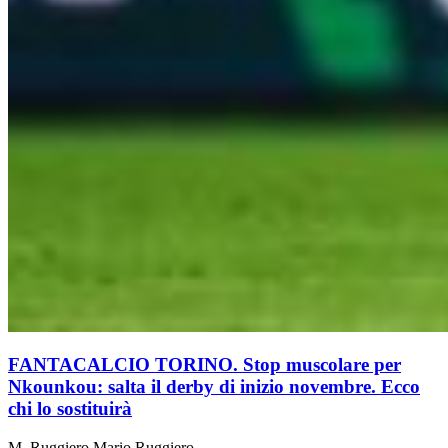
FANTACALCIO TORINO. Stop muscolare per
Nkounkou: salta il derby di inizio novembre. Ecco
chi lo sostituirà
M. Ruggiero
Mario Ruggiero