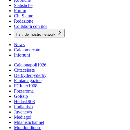
Rubriche
Statistiche
Forum
Chi Siamo
Redazione
Collabora con noi
I siti del nostro network
News
Calciomercato
Infortuni
Calcionapoli1926
Cittaceleste
Derbyderbyderby
Fantamagazine
FCInter1908
Forzaroma
Golssip
Hellas1903
Ilmilanista
Juvenews
Mediagol
Milanistichannel
Mondoudinese