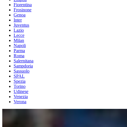
Fiorentina
Frosinone
Genoa
Inter
Juventus
Lazio
Lecce
Milan
Napoli
Parma
Roma
Salernitana
Sampdoria
Sassuolo
SPAL
Spezia
Torino
Udinese
Venezia
Verona