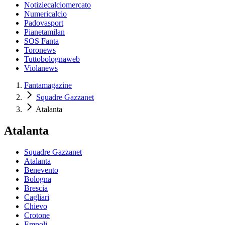
Notiziecalciomercato
Numericalcio
Padovasport
Pianetamilan
SOS Fanta
Toronews
Tuttobolognaweb
Violanews
Fantamagazine
Squadre Gazzanet
Atalanta
Atalanta
Squadre Gazzanet
Atalanta
Benevento
Bologna
Brescia
Cagliari
Chievo
Crotone
Empoli