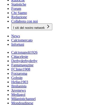
Rubriche
Statistiche
Forum
Chi Siamo
Redazione
Collabora con noi
I siti del nostro network
News
Calciomercato
Infortuni
Calcionapoli1926
Cittaceleste
Derbyderbyderby
Fantamagazine
FCInter1908
Forzaroma
Golssip
Hellas1903
Ilmilanista
Juvenews
Mediagol
Milanistichannel
Mondoudinese