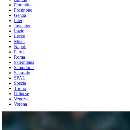
Fiorentina
Frosinone
Genoa
Inter
Juventus
Lazio
Lecce
Milan
Napoli
Parma
Roma
Salernitana
Sampdoria
Sassuolo
SPAL
Spezia
Torino
Udinese
Venezia
Verona