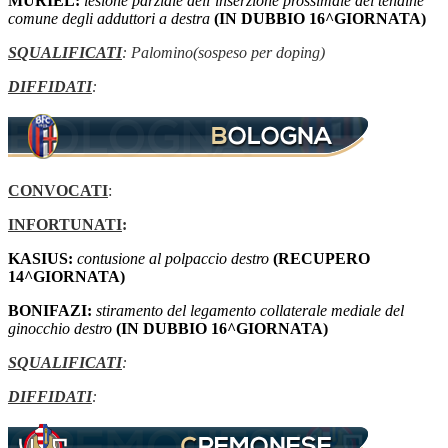
MURIEL:
lesione parziale dell’inserzione prossimale del tendine
comune degli adduttori a destra
(IN DUBBIO 16^GIORNATA)
SQUALIFICATI
: Palomino(sospeso per doping)
DIFFIDATI
:
CONVOCATI
:
INFORTUNATI
:
KASIUS:
contusione al polpaccio destro
(RECUPERO
14^GIORNATA)
BONIFAZI:
stiramento del legamento collaterale mediale del
ginocchio destro
(IN DUBBIO 16^GIORNATA)
SQUALIFICATI
:
DIFFIDATI
: