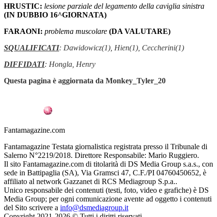
HRUSTIC:
lesione parziale del legamento della caviglia sinistra
(IN DUBBIO 16^GIORNATA)
FARAONI:
problema muscolare
(DA VALUTARE)
SQUALIFICATI
: Dawidowicz(1), Hien(1), Ceccherini(1)
DIFFIDATI
: Hongla, Henry
Questa pagina è aggiornata da Monkey_Tyler_20
Fantamagazine.com
Fantamagazine Testata giornalistica registrata presso il Tribunale di
Salerno N°2219/2018. Direttore Responsabile: Mario Ruggiero.
Il sito Fantamagazine.com di titolarità di DS Media Group s.a.s., con
sede in Battipaglia (SA), Via Gramsci 47, C.F./PI 04760450652, è
affiliato al network Gazzanet di RCS Mediagroup S.p.a..
Unico responsabile dei contenuti (testi, foto, video e grafiche) è DS
Media Group; per ogni comunicazione avente ad oggetto i contenuti
del Sito scrivere a
info@dsmediagroup.it
Copyright 2021-2026 © Tutti i diritti riservati.