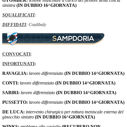
GYOMBER:
lesione muscolare a carico del flessore della coscia
sinistra
(IN DUBBIO 16^GIORNATA)
SQUALIFICATI
:
DIFFIDATI
: Coulibaly
CONVOCATI
:
INFORTUNATI
:
RAVAGLIA:
lavoro differenziato
(IN DUBBIO 14^GIORNATA)
CONTI:
lavoro differenziato
(IN DUBBIO 14^GIORNATA)
SABIRI:
lavoro differenziato
(IN DUBBIO 14^GIORNATA)
PUSSETTO:
lavoro differenziato
(IN DUBBIO 14^GIORNATA)
DE LUCA:
intervento chirurgico per rottura meniscale esterna del
ginocchio sinistro
(IN DUBBIO 16^GIORNATA)
WINKS:
problema alla caviglia
(RECUPERO NON