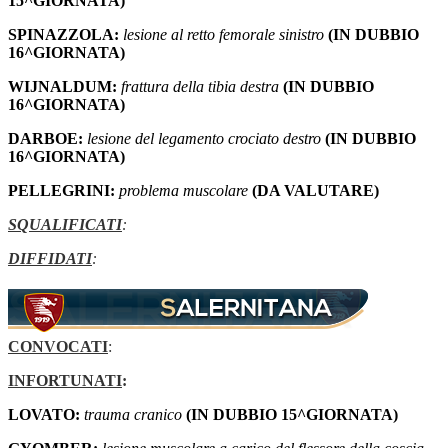
15^GIORNATA)
SPINAZZOLA:
lesione al retto femorale sinistro
(IN DUBBIO
16^GIORNATA)
WIJNALDUM:
frattura della tibia destra
(IN DUBBIO
16^GIORNATA)
DARBOE:
lesione del legamento crociato destro
(IN DUBBIO
16^GIORNATA)
PELLEGRINI:
problema muscolare
(DA VALUTARE)
SQUALIFICATI
:
DIFFIDATI
:
CONVOCATI
:
INFORTUNATI
:
LOVATO:
trauma cranico
(IN DUBBIO 15^GIORNATA)