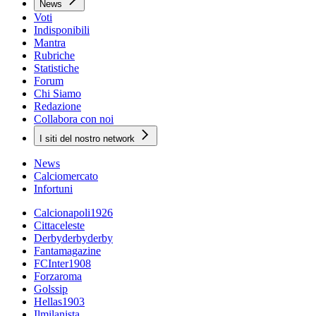
News
Voti
Indisponibili
Mantra
Rubriche
Statistiche
Forum
Chi Siamo
Redazione
Collabora con noi
I siti del nostro network
News
Calciomercato
Infortuni
Calcionapoli1926
Cittaceleste
Derbyderbyderby
Fantamagazine
FCInter1908
Forzaroma
Golssip
Hellas1903
Ilmilanista