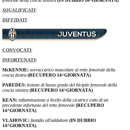
femorale della coscia sinistra
(IN DUBBIO 16^GIORNATA)
SQUALIFICATI
:
DIFFIDATI
:
CONVOCATI
:
INFORTUNATI
:
McKENNIE:
sovraccarico muscolare al retto femorale della
coscia destra
(RECUPERO 14^GIORNATA)
PAREDES:
lesione di basso grado del bicipite femorale della
coscia sinistra
(RECUPERO 14^GIORNATA)
KEAN:
infiammazione a livello della cicatrice esito di un
precedente infortunio del retto femorale
(RECUPERO
14^GIORNATA)
VLAHOVIC:
fastidio all'adduttore
(IN DUBBIO
14^GIORNATA)