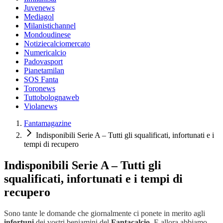
Juvenews
Mediagol
Milanistichannel
Mondoudinese
Notiziecalciomercato
Numericalcio
Padovasport
Pianetamilan
SOS Fanta
Toronews
Tuttobolognaweb
Violanews
Fantamagazine
Indisponibili Serie A – Tutti gli squalificati, infortunati e i
tempi di recupero
Indisponibili Serie A – Tutti gli
squalificati, infortunati e i tempi di
recupero
Sono tante le domande che giornalmente ci ponete in merito agli
infortuni
dei vostri beniamini del
Fantacalcio
. E allora abbiamo