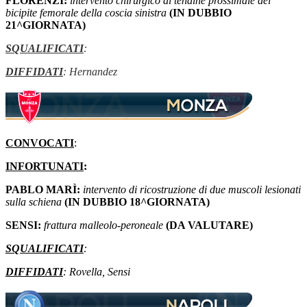
FLORENZI:
intervento chirurgico al tendine prossimale del
bicipite femorale della coscia sinistra
(IN DUBBIO
21^GIORNATA)
SQUALIFICATI
:
DIFFIDATI
: Hernandez
CONVOCATI
:
INFORTUNATI
:
PABLO MARÌ:
intervento di ricostruzione di due muscoli lesionati
sulla schiena
(IN DUBBIO 18^GIORNATA)
SENSI:
frattura malleolo-peroneale
(DA VALUTARE)
SQUALIFICATI
:
DIFFIDATI
: Rovella, Sensi