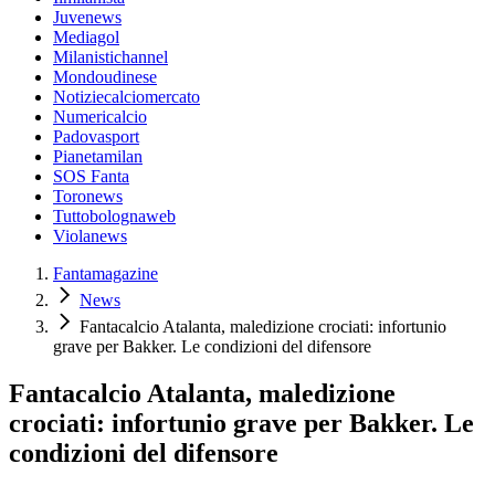
Juvenews
Mediagol
Milanistichannel
Mondoudinese
Notiziecalciomercato
Numericalcio
Padovasport
Pianetamilan
SOS Fanta
Toronews
Tuttobolognaweb
Violanews
Fantamagazine
News
Fantacalcio Atalanta, maledizione crociati: infortunio
grave per Bakker. Le condizioni del difensore
Fantacalcio Atalanta, maledizione
crociati: infortunio grave per Bakker. Le
condizioni del difensore