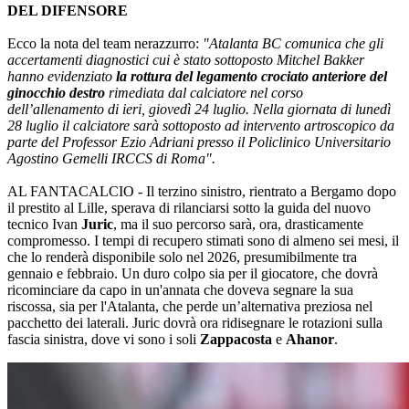
DEL DIFENSORE
Ecco la nota del team nerazzurro:
"Atalanta BC comunica che gli
accertamenti diagnostici cui è stato sottoposto Mitchel Bakker
hanno evidenziato
la rottura del legamento crociato anteriore del
ginocchio destro
rimediata dal calciatore nel corso
dell’allenamento di ieri, giovedì 24 luglio. Nella giornata di lunedì
28 luglio il calciatore sarà sottoposto ad intervento artroscopico da
parte del Professor Ezio Adriani presso il Policlinico Universitario
Agostino Gemelli IRCCS di Roma".
AL FANTACALCIO - Il terzino sinistro, rientrato a Bergamo dopo
il prestito al Lille, sperava di rilanciarsi sotto la guida del nuovo
tecnico Ivan
Juric
, ma il suo percorso sarà, ora, drasticamente
compromesso. I tempi di recupero stimati sono di almeno sei mesi, il
che lo renderà disponibile solo nel 2026, presumibilmente tra
gennaio e febbraio. Un duro colpo sia per il giocatore, che dovrà
ricominciare da capo in un'annata che doveva segnare la sua
riscossa, sia per l'Atalanta, che perde un’alternativa preziosa nel
pacchetto dei laterali. Juric dovrà ora ridisegnare le rotazioni sulla
fascia sinistra, dove vi sono i soli
Zappacosta
e
Ahanor
.