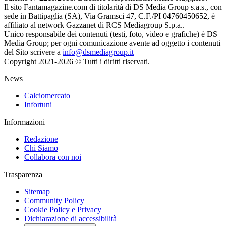
Il sito Fantamagazine.com di titolarità di DS Media Group s.a.s., con
sede in Battipaglia (SA), Via Gramsci 47, C.F./PI 04760450652, è
affiliato al network Gazzanet di RCS Mediagroup S.p.a..
Unico responsabile dei contenuti (testi, foto, video e grafiche) è DS
Media Group; per ogni comunicazione avente ad oggetto i contenuti
del Sito scrivere a
info@dsmediagroup.it
Copyright 2021-2026 © Tutti i diritti riservati.
News
Calciomercato
Infortuni
Informazioni
Redazione
Chi Siamo
Collabora con noi
Trasparenza
Sitemap
Community Policy
Cookie Policy e Privacy
Dichiarazione di accessibilità