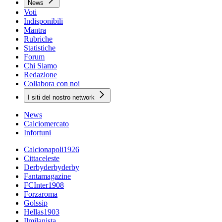
News
Voti
Indisponibili
Mantra
Rubriche
Statistiche
Forum
Chi Siamo
Redazione
Collabora con noi
I siti del nostro network
News
Calciomercato
Infortuni
Calcionapoli1926
Cittaceleste
Derbyderbyderby
Fantamagazine
FCInter1908
Forzaroma
Golssip
Hellas1903
Ilmilanista