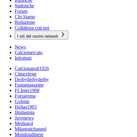
Rubriche
Statistiche
Forum
Chi Siamo
Redazione
Collabora con noi
I siti del nostro network
News
Calciomercato
Infortuni
Calcionapoli1926
Cittaceleste
Derbyderbyderby
Fantamagazine
FCInter1908
Forzaroma
Golssip
Hellas1903
Ilmilanista
Juvenews
Mediagol
Milanistichannel
Mondoudinese