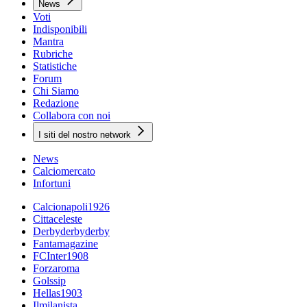
News
Voti
Indisponibili
Mantra
Rubriche
Statistiche
Forum
Chi Siamo
Redazione
Collabora con noi
I siti del nostro network
News
Calciomercato
Infortuni
Calcionapoli1926
Cittaceleste
Derbyderbyderby
Fantamagazine
FCInter1908
Forzaroma
Golssip
Hellas1903
Ilmilanista