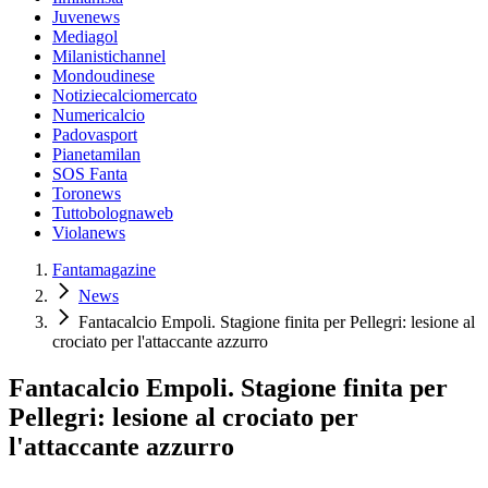
Juvenews
Mediagol
Milanistichannel
Mondoudinese
Notiziecalciomercato
Numericalcio
Padovasport
Pianetamilan
SOS Fanta
Toronews
Tuttobolognaweb
Violanews
Fantamagazine
News
Fantacalcio Empoli. Stagione finita per Pellegri: lesione al
crociato per l'attaccante azzurro
Fantacalcio Empoli. Stagione finita per
Pellegri: lesione al crociato per
l'attaccante azzurro