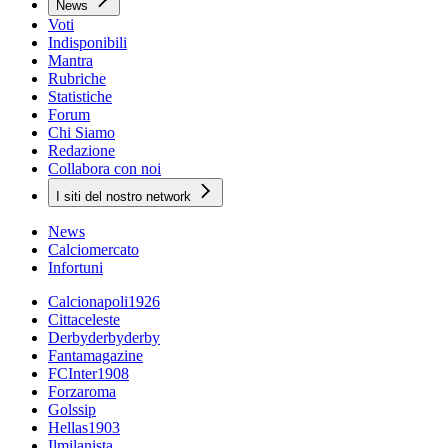
News
Voti
Indisponibili
Mantra
Rubriche
Statistiche
Forum
Chi Siamo
Redazione
Collabora con noi
I siti del nostro network
News
Calciomercato
Infortuni
Calcionapoli1926
Cittaceleste
Derbyderbyderby
Fantamagazine
FCInter1908
Forzaroma
Golssip
Hellas1903
Ilmilanista