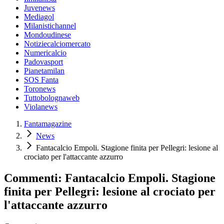
Juvenews
Mediagol
Milanistichannel
Mondoudinese
Notiziecalciomercato
Numericalcio
Padovasport
Pianetamilan
SOS Fanta
Toronews
Tuttobolognaweb
Violanews
Fantamagazine
News
Fantacalcio Empoli. Stagione finita per Pellegri: lesione al
crociato per l'attaccante azzurro
Commenti: Fantacalcio Empoli. Stagione
finita per Pellegri: lesione al crociato per
l'attaccante azzurro