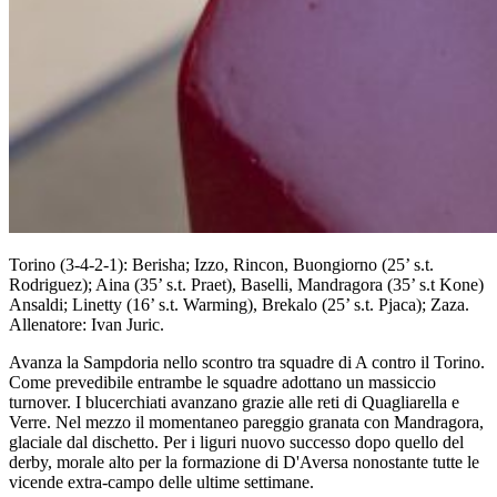
Torino (3-4-2-1): Berisha; Izzo, Rincon, Buongiorno (25’ s.t.
Rodriguez); Aina (35’ s.t. Praet), Baselli, Mandragora (35’ s.t Kone)
Ansaldi; Linetty (16’ s.t. Warming), Brekalo (25’ s.t. Pjaca); Zaza.
Allenatore: Ivan Juric.
Avanza la Sampdoria nello scontro tra squadre di A contro il Torino.
Come prevedibile entrambe le squadre adottano un massiccio
turnover. I blucerchiati avanzano grazie alle reti di Quagliarella e
Verre. Nel mezzo il momentaneo pareggio granata con Mandragora,
glaciale dal dischetto. Per i liguri nuovo successo dopo quello del
derby, morale alto per la formazione di D'Aversa nonostante tutte le
vicende extra-campo delle ultime settimane.