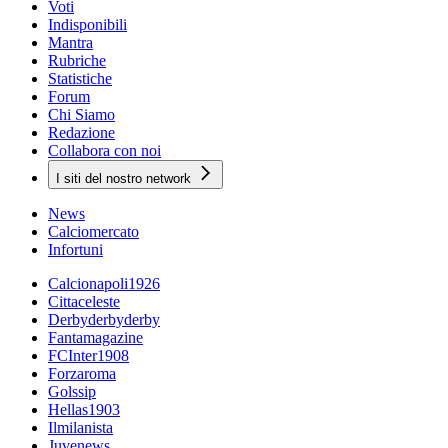
Voti
Indisponibili
Mantra
Rubriche
Statistiche
Forum
Chi Siamo
Redazione
Collabora con noi
I siti del nostro network
News
Calciomercato
Infortuni
Calcionapoli1926
Cittaceleste
Derbyderbyderby
Fantamagazine
FCInter1908
Forzaroma
Golssip
Hellas1903
Ilmilanista
Juvenews