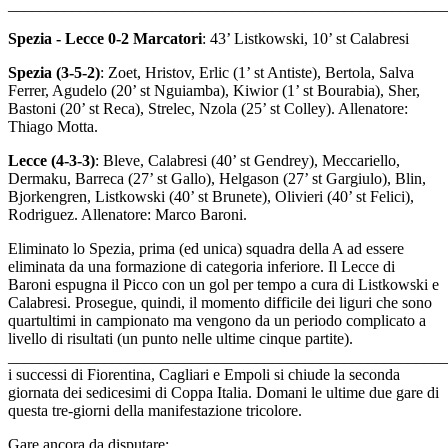
_______________________________________________________
Spezia - Lecce 0-2 Marcatori
: 43’ Listkowski, 10’ st Calabresi
Spezia (3-5-2)
: Zoet, Hristov, Erlic (1’ st Antiste), Bertola, Salva
Ferrer, Agudelo (20’ st Nguiamba), Kiwior (1’ st Bourabia), Sher,
Bastoni (20’ st Reca), Strelec, Nzola (25’ st Colley). Allenatore:
Thiago Motta.
Lecce (4-3-3)
: Bleve, Calabresi (40’ st Gendrey), Meccariello,
Dermaku, Barreca (27’ st Gallo), Helgason (27’ st Gargiulo), Blin,
Bjorkengren, Listkowski (40’ st Brunete), Olivieri (40’ st Felici),
Rodriguez. Allenatore: Marco Baroni.
Eliminato lo Spezia, prima (ed unica) squadra della A ad essere
eliminata da una formazione di categoria inferiore. Il Lecce di
Baroni espugna il Picco con un gol per tempo a cura di Listkowski e
Calabresi. Prosegue, quindi, il momento difficile dei liguri che sono
quartultimi in campionato ma vengono da un periodo complicato a
livello di risultati (un punto nelle ultime cinque partite).
______________________________________________________
i successi di Fiorentina, Cagliari e Empoli si chiude la seconda
giornata dei sedicesimi di Coppa Italia. Domani le ultime due gare di
questa tre-giorni della manifestazione tricolore.
Gare ancora da disputare: