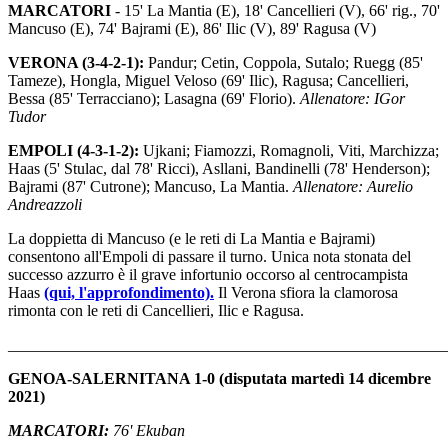
MARCATORI
- 15' La Mantia (E), 18' Cancellieri (V), 66' rig., 70'
Mancuso (E), 74' Bajrami (E), 86' Ilic (V), 89' Ragusa (V)
VERONA (3-4-2-1):
Pandur; Cetin, Coppola, Sutalo; Ruegg (85'
Tameze), Hongla, Miguel Veloso (69' Ilic), Ragusa; Cancellieri,
Bessa (85' Terracciano); Lasagna (69' Florio).
Allenatore: IGor
Tudor
EMPOLI (4-3-1-2):
Ujkani; Fiamozzi, Romagnoli, Viti, Marchizza;
Haas (5' Stulac, dal 78' Ricci), Asllani, Bandinelli (78' Henderson);
Bajrami (87' Cutrone); Mancuso, La Mantia.
Allenatore: Aurelio
Andreazzoli
La doppietta di Mancuso (e le reti di La Mantia e Bajrami)
consentono all'Empoli di passare il turno. Unica nota stonata del
successo azzurro è il grave infortunio occorso al centrocampista
Haas
(qui, l'approfondimento).
Il Verona sfiora la clamorosa
rimonta con le reti di Cancellieri, Ilic e Ragusa.
_______________________________________________________
GENOA-SALERNITANA 1-0 (disputata martedì 14 dicembre
2021)
MARCATORI:
76' Ekuban