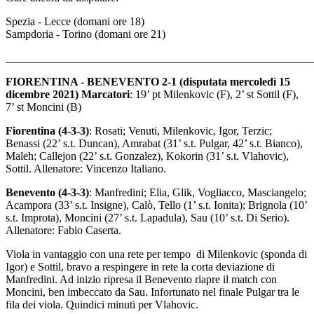
Spezia - Lecce (domani ore 18)
Sampdoria - Torino (domani ore 21)
_______________________________________________________
FIORENTINA - BENEVENTO 2-1 (disputata mercoledì 15
dicembre 2021) Marcatori
: 19’ pt Milenkovic (F), 2’ st Sottil (F),
7’ st Moncini (B)
Fiorentina (4-3-3)
: Rosati; Venuti, Milenkovic, Igor, Terzic;
Benassi (22’ s.t. Duncan), Amrabat (31’ s.t. Pulgar, 42’ s.t. Bianco),
Maleh; Callejon (22’ s.t. Gonzalez), Kokorin (31’ s.t. Vlahovic),
Sottil. Allenatore: Vincenzo Italiano.
Benevento (4-3-3)
: Manfredini; Elia, Glik, Vogliacco, Masciangelo;
Acampora (33’ s.t. Insigne), Calò, Tello (1’ s.t. Ionita); Brignola (10’
s.t. Improta), Moncini (27’ s.t. Lapadula), Sau (10’ s.t. Di Serio).
Allenatore: Fabio Caserta.
Viola in vantaggio con una rete per tempo di Milenkovic (sponda di
Igor) e Sottil, bravo a respingere in rete la corta deviazione di
Manfredini. Ad inizio ripresa il Benevento riapre il match con
Moncini, ben imbeccato da Sau. Infortunato nel finale Pulgar tra le
fila dei viola. Quindici minuti per Vlahovic.