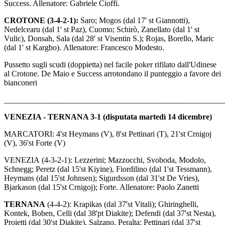
Success. Allenatore: Gabriele Cioffi.
CROTONE (3-4-2-1):
Saro; Mogos (dal 17' st Giannotti),
Nedelcearu (dal 1' st Paz), Cuomo; Schirò, Zanellato (dal 1' st
Vulic), Donsah, Sala (dal 28' st Visentin S.); Rojas, Borello, Maric
(dal 1' st Kargbo). Allenatore: Francesco Modesto.
Pussetto sugli scudi (doppietta) nel facile poker rifilato dall'Udinese
al Crotone. De Maio e Success arrotondano il punteggio a favore dei
bianconeri
_______________________________________________________
VENEZIA - TERNANA 3-1 (disputata martedì 14 dicembre)
MARCATORI: 4'st Heymans (V), 8'st Pettinari (T), 21'st Crnigoj
(V), 36'st Forte (V)
VENEZIA (4-3-2-1): Lezzerini; Mazzocchi, Svoboda, Modolo,
Schnegg; Peretz (dal 15'st Kiyine), Fiordilino (dal 1'st Tessmann),
Heymans (dal 15'st Johnsen); Sigurdsson (dal 31'st De Vries),
Bjarkason (dal 15'st Crnigoj); Forte. Allenatore: Paolo Zanetti
TERNANA
(4-4-2): Krapikas (dal 37'st Vitali); Ghiringhelli,
Kontek, Boben, Celli (dal 38'pt Diakite); Defendi (dal 37'st Nesta),
Proietti (dal 30'st Diakite), Salzano, Peralta; Pettinari (dal 37'st