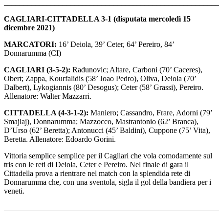
_______________________________________________________
CAGLIARI-CITTADELLA 3-1 (disputata mercoledì 15
dicembre 2021)
MARCATORI:
16’ Deiola, 39’ Ceter, 64’ Pereiro, 84’
Donnarumma (CI)
CAGLIARI (3-5-2):
Radunovic; Altare, Carboni (70’ Caceres),
Obert; Zappa, Kourfalidis (58’ Joao Pedro), Oliva, Deiola (70’
Dalbert), Lykogiannis (80’ Desogus); Ceter (58’ Grassi), Pereiro.
Allenatore: Walter Mazzarri.
CITTADELLA (4-3-1-2):
Maniero; Cassandro, Frare, Adorni (79’
Smajlaj), Donnarumma; Mazzocco, Mastrantonio (62’ Branca),
D’Urso (62’ Beretta); Antonucci (45’ Baldini), Cuppone (75’ Vita),
Beretta. Allenatore: Edoardo Gorini.
Vittoria semplice semplice per il Cagliari che vola comodamente sul
tris con le reti di Deiola, Ceter e Pereiro. Nel finale di gara il
Cittadella prova a rientrare nel match con la splendida rete di
Donnarumma che, con una sventola, sigla il gol della bandiera per i
veneti.
_______________________________________________________