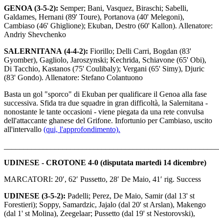
GENOA (3-5-2):
Semper; Bani, Vasquez, Biraschi; Sabelli,
Galdames, Hernani (89' Toure), Portanova (40' Melegoni),
Cambiaso (46' Ghiglione); Ekuban, Destro (60' Kallon). Allenatore:
Andriy Shevchenko
SALERNITANA (4-4-2):
Fiorillo; Delli Carri, Bogdan (83'
Gyomber), Gagliolo, Jaroszynski; Kechrida, Schiavone (65' Obi),
Di Tacchio, Kastanos (75' Coulibaly); Vergani (65' Simy), Djuric
(83' Gondo). Allenatore: Stefano Colantuono
Basta un gol "sporco" di Ekuban per qualificare il Genoa alla fase
successiva. Sfida tra due squadre in gran difficoltà, la Salernitana -
nonostante le tante occasioni - viene piegata da una rete convulsa
dell'attaccante ghanese del Grifone. Infortunio per Cambiaso, uscito
all'intervallo
(qui, l'approfondimento).
_______________________________________________________
UDINESE - CROTONE 4-0 (disputata martedì 14 dicembre)
MARCATORI: 20′, 62′ Pussetto, 28′ De Maio, 41′ rig. Success
UDINESE (3-5-2):
Padelli; Perez, De Maio, Samir (dal 13' st
Forestieri); Soppy, Samardzic, Jajalo (dal 20' st Arslan), Makengo
(dal 1' st Molina), Zeegelaar; Pussetto (dal 19' st Nestorovski),