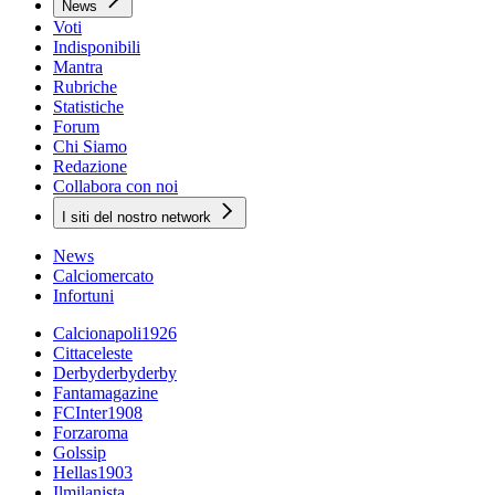
News
Voti
Indisponibili
Mantra
Rubriche
Statistiche
Forum
Chi Siamo
Redazione
Collabora con noi
I siti del nostro network
News
Calciomercato
Infortuni
Calcionapoli1926
Cittaceleste
Derbyderbyderby
Fantamagazine
FCInter1908
Forzaroma
Golssip
Hellas1903
Ilmilanista