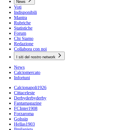
News
Voti
Indisponibili
Mantra
Rubriche
Statistiche
Forum
Chi Siamo
Redazione
Collabora con noi
I siti del nostro network
News
Calciomercato
Infortuni
Calcionapoli1926
Cittaceleste
Derbyderbyderby
Fantamagazine
FCInter1908
Forzaroma
Golssip
Hellas1903
Ilmilanista