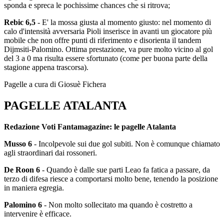
sponda e spreca le pochissime chances che si ritrova;
Rebic 6,5
- E' la mossa giusta al momento giusto: nel momento di
calo d'intensità avversaria Pioli inserisce in avanti un giocatore più
mobile che non offre punti di riferimento e disorienta il tandem
Dijmsiti-Palomino. Ottima prestazione, va pure molto vicino al gol
del 3 a 0 ma risulta essere sfortunato (come per buona parte della
stagione appena trascorsa).
Pagelle a cura di Giosuè Fichera
PAGELLE ATALANTA
Redazione Voti Fantamagazine: le pagelle Atalanta
Musso 6
- Incolpevole sui due gol subiti. Non è comunque chiamato
agli straordinari dai rossoneri.
De Roon 6
- Quando è dalle sue parti Leao fa fatica a passare, da
terzo di difesa riesce a comportarsi molto bene, tenendo la posizione
in maniera egregia.
Palomino 6
- Non molto sollecitato ma quando è costretto a
intervenire è efficace.