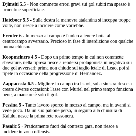
Djimsiti 5.5
- Non commette errori gravi sui gol subiti ma spesso è
irruento e superficiale.
Hateboer 5.5
- Sulla destra la manovra atalantina si inceppa troppe
volte, non riesce a incidere come vorrebbe.
Freuler 6
- In mezzo al campo è l'unico a tenere botta al
centrocampo avversario. Prezioso in fase di interdizione con qualche
buona chiusura.
Koopmeiners 4.5
- Dopo un primo tempo in cui non commette
sbavature, nella ripresa riesce a rendersi protagonista in negativo sui
due gol avversari: prima non chiude sul taglio letale di Leao, poi si
ripete in occasione della progressione di Hernandez.
Zappacosta 6.5
- Migliore in campo tra i suoi, sulla sinistra riesce a
creare diverse occasioni: l'asse con Muriel nel primo tempo funziona
bene, a mancare è solo il gol.
Pessina 5
- Tanto lavoro sporco in mezzo al campo, ma in avanti si
vede poco. Da un suo pallone perso, in seguito alla chiusura di
Kalulu, nasce la prima rete rossonera.
Pasalic 5
- Praticamente fuori dal contesto gara, non riesce a
incidere in zona offensiva.