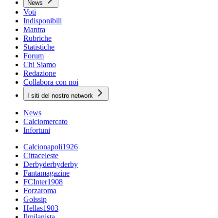
News
Voti
Indisponibili
Mantra
Rubriche
Statistiche
Forum
Chi Siamo
Redazione
Collabora con noi
I siti del nostro network
News
Calciomercato
Infortuni
Calcionapoli1926
Cittaceleste
Derbyderbyderby
Fantamagazine
FCInter1908
Forzaroma
Golssip
Hellas1903
Ilmilanista