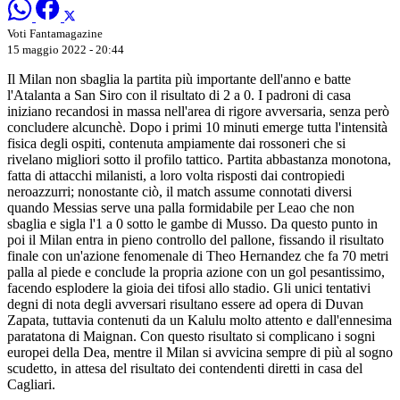
Voti Fantamagazine
15 maggio 2022 - 20:44
Il Milan non sbaglia la partita più importante dell'anno e batte
l'Atalanta a San Siro con il risultato di 2 a 0. I padroni di casa
iniziano recandosi in massa nell'area di rigore avversaria, senza però
concludere alcunchè. Dopo i primi 10 minuti emerge tutta l'intensità
fisica degli ospiti, contenuta ampiamente dai rossoneri che si
rivelano migliori sotto il profilo tattico. Partita abbastanza monotona,
fatta di attacchi milanisti, a loro volta risposti dai contropiedi
neroazzurri; nonostante ciò, il match assume connotati diversi
quando Messias serve una palla formidabile per Leao che non
sbaglia e sigla l'1 a 0 sotto le gambe di Musso. Da questo punto in
poi il Milan entra in pieno controllo del pallone, fissando il risultato
finale con un'azione fenomenale di Theo Hernandez che fa 70 metri
palla al piede e conclude la propria azione con un gol pesantissimo,
facendo esplodere la gioia dei tifosi allo stadio. Gli unici tentativi
degni di nota degli avversari risultano essere ad opera di Duvan
Zapata, tuttavia contenuti da un Kalulu molto attento e dall'ennesima
paratatona di Maignan. Con questo risultato si complicano i sogni
europei della Dea, mentre il Milan si avvicina sempre di più al sogno
scudetto, in attesa del risultato dei contendenti diretti in casa del
Cagliari.