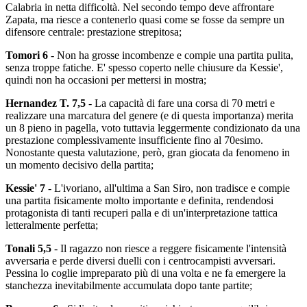
Calabria in netta difficoltà. Nel secondo tempo deve affrontare
Zapata, ma riesce a contenerlo quasi come se fosse da sempre un
difensore centrale: prestazione strepitosa;
Tomori 6
- Non ha grosse incombenze e compie una partita pulita,
senza troppe fatiche. E' spesso coperto nelle chiusure da Kessie',
quindi non ha occasioni per mettersi in mostra;
Hernandez T. 7,5
- La capacità di fare una corsa di 70 metri e
realizzare una marcatura del genere (e di questa importanza) merita
un 8 pieno in pagella, voto tuttavia leggermente condizionato da una
prestazione complessivamente insufficiente fino al 70esimo.
Nonostante questa valutazione, però, gran giocata da fenomeno in
un momento decisivo della partita;
Kessie' 7
- L'ivoriano, all'ultima a San Siro, non tradisce e compie
una partita fisicamente molto importante e definita, rendendosi
protagonista di tanti recuperi palla e di un'interpretazione tattica
letteralmente perfetta;
Tonali 5,5
- Il ragazzo non riesce a reggere fisicamente l'intensità
avversaria e perde diversi duelli con i centrocampisti avversari.
Pessina lo coglie impreparato più di una volta e ne fa emergere la
stanchezza inevitabilmente accumulata dopo tante partite;