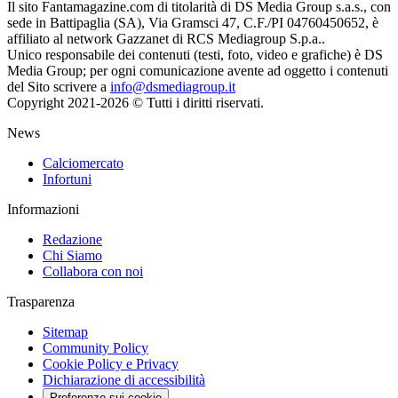
Il sito Fantamagazine.com di titolarità di DS Media Group s.a.s., con
sede in Battipaglia (SA), Via Gramsci 47, C.F./PI 04760450652, è
affiliato al network Gazzanet di RCS Mediagroup S.p.a..
Unico responsabile dei contenuti (testi, foto, video e grafiche) è DS
Media Group; per ogni comunicazione avente ad oggetto i contenuti
del Sito scrivere a
info@dsmediagroup.it
Copyright 2021-2026 © Tutti i diritti riservati.
News
Calciomercato
Infortuni
Informazioni
Redazione
Chi Siamo
Collabora con noi
Trasparenza
Sitemap
Community Policy
Cookie Policy e Privacy
Dichiarazione di accessibilità
Preferenze sui cookie