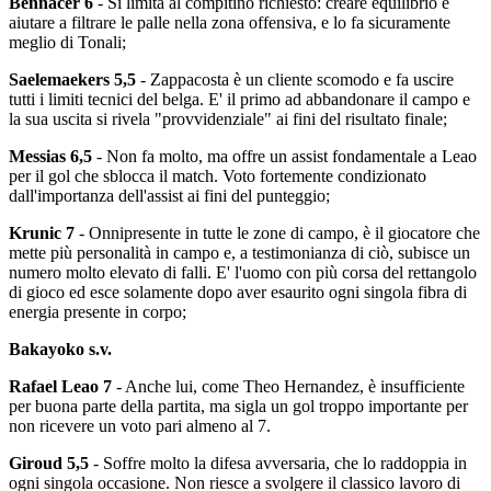
Bennacer 6
- Si limita al compitino richiesto: creare equilibrio e
aiutare a filtrare le palle nella zona offensiva, e lo fa sicuramente
meglio di Tonali;
Saelemaekers 5,5
- Zappacosta è un cliente scomodo e fa uscire
tutti i limiti tecnici del belga. E' il primo ad abbandonare il campo e
la sua uscita si rivela "provvidenziale" ai fini del risultato finale;
Messias 6,5
- Non fa molto, ma offre un assist fondamentale a Leao
per il gol che sblocca il match. Voto fortemente condizionato
dall'importanza dell'assist ai fini del punteggio;
Krunic 7
- Onnipresente in tutte le zone di campo, è il giocatore che
mette più personalità in campo e, a testimonianza di ciò, subisce un
numero molto elevato di falli. E' l'uomo con più corsa del rettangolo
di gioco ed esce solamente dopo aver esaurito ogni singola fibra di
energia presente in corpo;
Bakayoko s.v.
Rafael Leao 7
- Anche lui, come Theo Hernandez, è insufficiente
per buona parte della partita, ma sigla un gol troppo importante per
non ricevere un voto pari almeno al 7.
Giroud 5,5
- Soffre molto la difesa avversaria, che lo raddoppia in
ogni singola occasione. Non riesce a svolgere il classico lavoro di