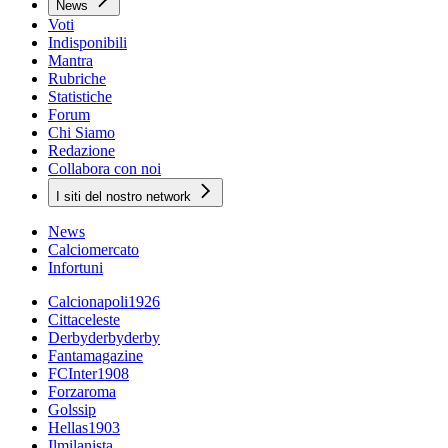
News
Voti
Indisponibili
Mantra
Rubriche
Statistiche
Forum
Chi Siamo
Redazione
Collabora con noi
I siti del nostro network
News
Calciomercato
Infortuni
Calcionapoli1926
Cittaceleste
Derbyderbyderby
Fantamagazine
FCInter1908
Forzaroma
Golssip
Hellas1903
Ilmilanista