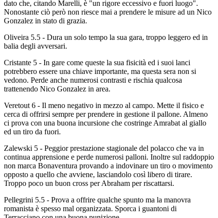
dato che, citando Marelli, è "un rigore eccessivo e fuori luogo".
Nonostante ciò però non riesce mai a prendere le misure ad un Nico
Gonzalez in stato di grazia.
Oliveira 5.5 - Dura un solo tempo la sua gara, troppo leggero ed in
balia degli avversari.
Cristante 5 - In gare come queste la sua fisicità ed i suoi lanci
potrebbero essere una chiave importante, ma questa sera non si
vedono. Perde anche numerosi contrasti e rischia qualcosa
trattenendo Nico Gonzalez in area.
Veretout 6 - Il meno negativo in mezzo al campo. Mette il fisico e
cerca di offrirsi sempre per prendere in gestione il pallone. Almeno
ci prova con una buona incursione che costringe Amrabat al giallo
ed un tiro da fuori.
Zalewski 5 - Peggior prestazione stagionale del polacco che va in
continua apprensione e perde numerosi palloni. Inoltre sul raddoppio
non marca Bonaventura provando a indovinare un tiro o movimento
opposto a quello che avviene, lasciandolo così libero di tirare.
Troppo poco un buon cross per Abraham per riscattarsi.
Pellegrini 5.5 - Prova a offrire qualche spunto ma la manovra
romanista è spesso mal organizzata. Sporca i guantoni di
Terracciano con una buona punizione.