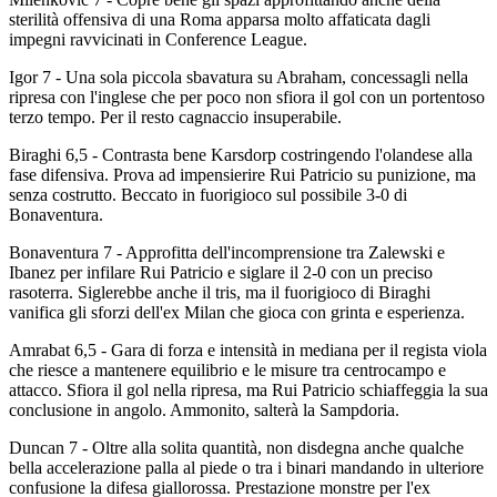
sterilità offensiva di una Roma apparsa molto affaticata dagli
impegni ravvicinati in Conference League.
Igor 7 - Una sola piccola sbavatura su Abraham, concessagli nella
ripresa con l'inglese che per poco non sfiora il gol con un portentoso
terzo tempo. Per il resto cagnaccio insuperabile.
Biraghi 6,5 - Contrasta bene Karsdorp costringendo l'olandese alla
fase difensiva. Prova ad impensierire Rui Patricio su punizione, ma
senza costrutto. Beccato in fuorigioco sul possibile 3-0 di
Bonaventura.
Bonaventura 7 - Approfitta dell'incomprensione tra Zalewski e
Ibanez per infilare Rui Patricio e siglare il 2-0 con un preciso
rasoterra. Siglerebbe anche il tris, ma il fuorigioco di Biraghi
vanifica gli sforzi dell'ex Milan che gioca con grinta e esperienza.
Amrabat 6,5 - Gara di forza e intensità in mediana per il regista viola
che riesce a mantenere equilibrio e le misure tra centrocampo e
attacco. Sfiora il gol nella ripresa, ma Rui Patricio schiaffeggia la sua
conclusione in angolo. Ammonito, salterà la Sampdoria.
Duncan 7 - Oltre alla solita quantità, non disdegna anche qualche
bella accelerazione palla al piede o tra i binari mandando in ulteriore
confusione la difesa giallorossa. Prestazione monstre per l'ex