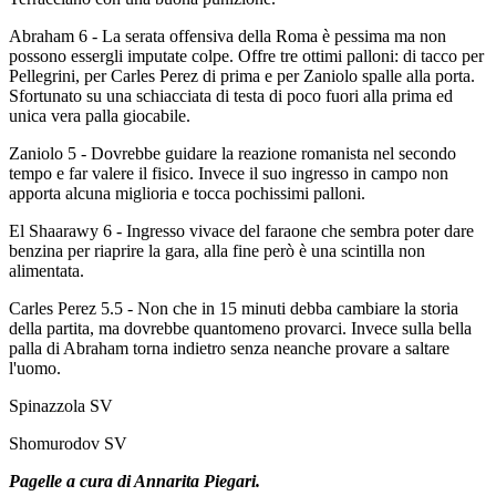
Abraham 6 - La serata offensiva della Roma è pessima ma non
possono essergli imputate colpe. Offre tre ottimi palloni: di tacco per
Pellegrini, per Carles Perez di prima e per Zaniolo spalle alla porta.
Sfortunato su una schiacciata di testa di poco fuori alla prima ed
unica vera palla giocabile.
Zaniolo 5 - Dovrebbe guidare la reazione romanista nel secondo
tempo e far valere il fisico. Invece il suo ingresso in campo non
apporta alcuna miglioria e tocca pochissimi palloni.
El Shaarawy 6 - Ingresso vivace del faraone che sembra poter dare
benzina per riaprire la gara, alla fine però è una scintilla non
alimentata.
Carles Perez 5.5 - Non che in 15 minuti debba cambiare la storia
della partita, ma dovrebbe quantomeno provarci. Invece sulla bella
palla di Abraham torna indietro senza neanche provare a saltare
l'uomo.
Spinazzola SV
Shomurodov SV
Pagelle a cura di Annarita Piegari.