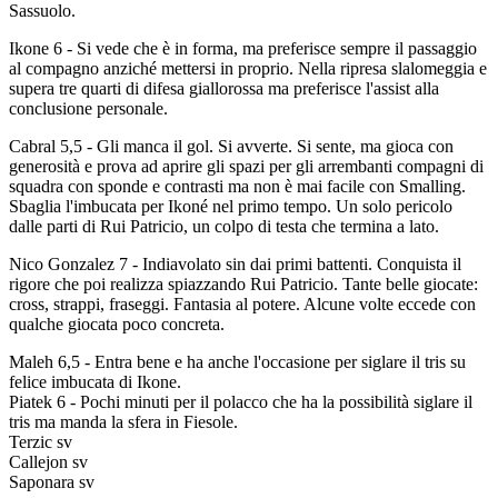
Sassuolo.
Ikone 6 - Si vede che è in forma, ma preferisce sempre il passaggio
al compagno anziché mettersi in proprio. Nella ripresa slalomeggia e
supera tre quarti di difesa giallorossa ma preferisce l'assist alla
conclusione personale.
Cabral 5,5 - Gli manca il gol. Si avverte. Si sente, ma gioca con
generosità e prova ad aprire gli spazi per gli arrembanti compagni di
squadra con sponde e contrasti ma non è mai facile con Smalling.
Sbaglia l'imbucata per Ikoné nel primo tempo. Un solo pericolo
dalle parti di Rui Patricio, un colpo di testa che termina a lato.
Nico Gonzalez 7 - Indiavolato sin dai primi battenti. Conquista il
rigore che poi realizza spiazzando Rui Patricio. Tante belle giocate:
cross, strappi, fraseggi. Fantasia al potere. Alcune volte eccede con
qualche giocata poco concreta.
Maleh 6,5 - Entra bene e ha anche l'occasione per siglare il tris su
felice imbucata di Ikone.
Piatek 6 - Pochi minuti per il polacco che ha la possibilità siglare il
tris ma manda la sfera in Fiesole.
Terzic sv
Callejon sv
Saponara sv