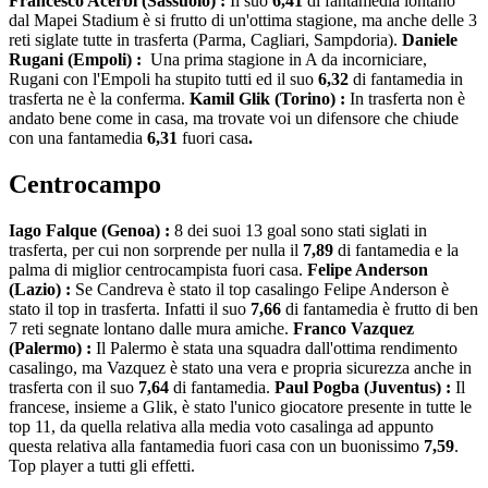
Francesco Acerbi (Sassuolo) :
Il suo
6,41
di fantamedia lontano
dal Mapei Stadium è si frutto di un'ottima stagione, ma anche delle 3
reti siglate tutte in trasferta (Parma, Cagliari, Sampdoria).
Daniele
Rugani (Empoli) :
Una prima stagione in A da incorniciare,
Rugani con l'Empoli ha stupito tutti ed il suo
6,32
di fantamedia in
trasferta ne è la conferma.
Kamil Glik (Torino) :
In trasferta non è
andato bene come in casa, ma trovate voi un difensore che chiude
con una fantamedia
6,31
fuori casa
.
Centrocampo
Iago Falque
(Genoa) :
8 dei suoi 13 goal sono stati siglati in
trasferta, per cui non sorprende per nulla il
7,89
di fantamedia e la
palma di miglior centrocampista fuori casa.
Felipe Anderson
(Lazio) :
Se Candreva è stato il top casalingo Felipe Anderson è
stato il top in trasferta. Infatti il suo
7,66
di fantamedia è frutto di ben
7 reti segnate lontano dalle mura amiche.
Franco Vazquez
(Palermo) :
Il Palermo è stata una squadra dall'ottima rendimento
casalingo, ma Vazquez è stato una vera e propria sicurezza anche in
trasferta con il suo
7,64
di fantamedia.
Paul Pogba (Juventus) :
Il
francese, insieme a Glik, è stato l'unico giocatore presente in tutte le
top 11, da quella relativa alla media voto casalinga ad appunto
questa relativa alla fantamedia fuori casa con un buonissimo
7,59
.
Top player a tutti gli effetti.