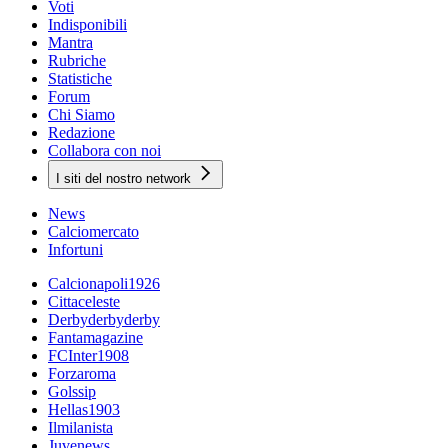
Voti
Indisponibili
Mantra
Rubriche
Statistiche
Forum
Chi Siamo
Redazione
Collabora con noi
I siti del nostro network
News
Calciomercato
Infortuni
Calcionapoli1926
Cittaceleste
Derbyderbyderby
Fantamagazine
FCInter1908
Forzaroma
Golssip
Hellas1903
Ilmilanista
Juvenews