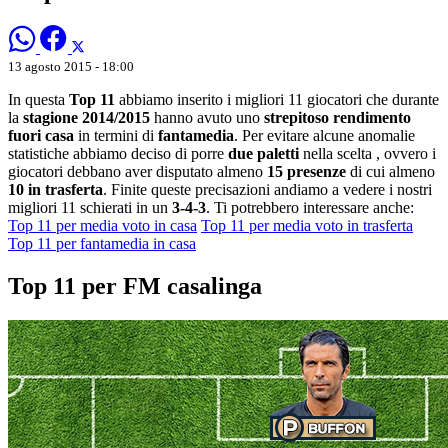
13 agosto 2015 - 18:00
In questa
Top 11
abbiamo inserito i migliori 11 giocatori che durante
la
stagione 2014/2015
hanno avuto uno
strepitoso rendimento
fuori casa
in termini di
fantamedia
. Per evitare alcune anomalie
statistiche abbiamo deciso di porre
due paletti
nella scelta , ovvero i
giocatori debbano aver disputato almeno
15 presenze
di cui almeno
10 in trasferta
. Finite queste precisazioni andiamo a vedere i nostri
migliori 11 schierati in un
3-4-3
. Ti potrebbero interessare anche:
Top 11 per media voto in casa
Top 11 per media voto in trasferta
Top 11 per fantamedia in casa
Top 11 per FM casalinga