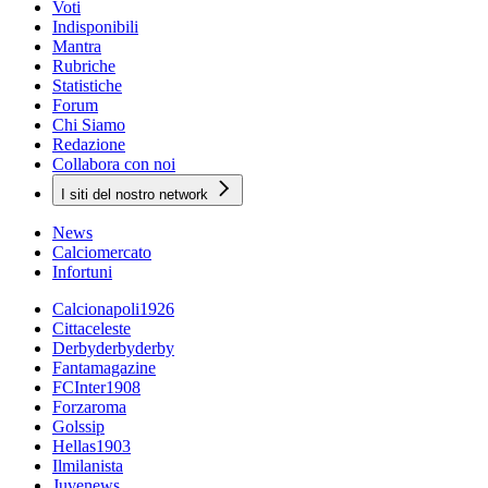
Voti
Indisponibili
Mantra
Rubriche
Statistiche
Forum
Chi Siamo
Redazione
Collabora con noi
I siti del nostro network
News
Calciomercato
Infortuni
Calcionapoli1926
Cittaceleste
Derbyderbyderby
Fantamagazine
FCInter1908
Forzaroma
Golssip
Hellas1903
Ilmilanista
Juvenews