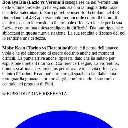
Boulaye Dia (Lazio vs Verona)
Il senegalese ha nel Verona una
delle vittime preferite (ci ha segnato sia con la maglia della Lazio
che della Salernitana). Sarri potrebbe inserirlo da titolare nel 4231
rinunciando al 433 apparso molto monocorde contro il Como. Il
tecnico toscano lo considera il terminale offensivo ideale per la sua
Lazio, e contro una difesa scaligera in difficoltà, Dia può ripetersi e
sbloccarsi in questa nuova stagione. La sua rapidità e il senso del gol
lo rendono una certezza.
Moise Kean (Torino vs Fiorentina)
Kean è il perno dell’attacco
viola e ha già dimostrato di essere decisivo anche nei momenti
difficili. La punta arriva anche 'riposata' dato che ha saltato per
espulsione diretta il ritorno di Conference League. La Fiorentina,
quindi, si affida all'ex Juventus per ritrovare incisività offensiva.
Contro il Torino, Kean può sfruttare gli spazi lasciati dalla lenta
retroguardia granata e tornare al gol, confermando il suo ruolo
centrale nel progetto di Pioli.
© RIPRODUZIONE RISERVATA