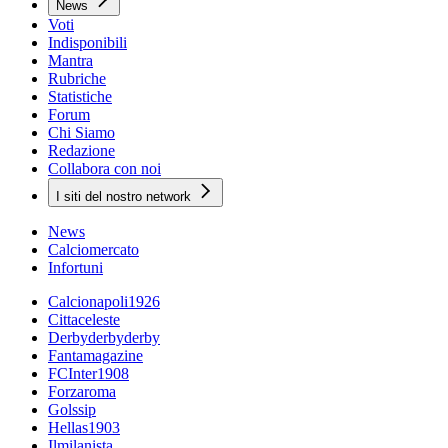
News
Voti
Indisponibili
Mantra
Rubriche
Statistiche
Forum
Chi Siamo
Redazione
Collabora con noi
I siti del nostro network
News
Calciomercato
Infortuni
Calcionapoli1926
Cittaceleste
Derbyderbyderby
Fantamagazine
FCInter1908
Forzaroma
Golssip
Hellas1903
Ilmilanista