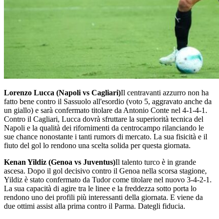
Lorenzo Lucca (Napoli vs Cagliari)
Il centravanti azzurro non ha
fatto bene contro il Sassuolo all'esordio (voto 5, aggravato anche da
un giallo) e sarà confermato titolare da Antonio Conte nel 4-1-4-1.
Contro il Cagliari, Lucca dovrà sfruttare la superiorità tecnica del
Napoli e la qualità dei rifornimenti da centrocampo rilanciando le
sue chance nonostante i tanti rumors di mercato. La sua fisicità e il
fiuto del gol lo rendono una scelta solida per questa giornata.
Kenan Yildiz (Genoa vs Juventus)
Il talento turco è in grande
ascesa. Dopo il gol decisivo contro il Genoa nella scorsa stagione,
Yildiz è stato confermato da Tudor come titolare nel nuovo 3-4-2-1.
La sua capacità di agire tra le linee e la freddezza sotto porta lo
rendono uno dei profili più interessanti della giornata. E viene da
due ottimi assist alla prima contro il Parma. Dategli fiducia.