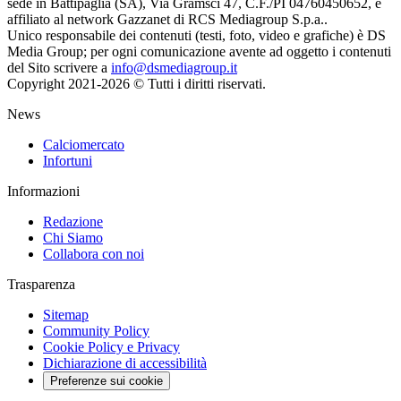
sede in Battipaglia (SA), Via Gramsci 47, C.F./PI 04760450652, è
affiliato al network Gazzanet di RCS Mediagroup S.p.a..
Unico responsabile dei contenuti (testi, foto, video e grafiche) è DS
Media Group; per ogni comunicazione avente ad oggetto i contenuti
del Sito scrivere a
info@dsmediagroup.it
Copyright 2021-2026 © Tutti i diritti riservati.
News
Calciomercato
Infortuni
Informazioni
Redazione
Chi Siamo
Collabora con noi
Trasparenza
Sitemap
Community Policy
Cookie Policy e Privacy
Dichiarazione di accessibilità
Preferenze sui cookie