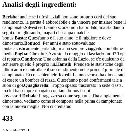
Analisi degli ingredienti:
Berisha
: anche se i tifosi laziali non sono proprio certi del suo
rendimento, la partita è abbordabile e da vincere per iniziare bene il
campionato.
Silvestre
:
L'anno scorso non ha brillato, ma sta dando
segni di migliorando, magari ci scappa qualche
bonus.
Basta
:
Quest'anno è il suo anno, è il migliore e deve
dimostrarlo.
Bonucci
:
Per anni è stato sottovalutato
fantacalcisticamente parlando, ma ha sempre viaggiato con ottime
medie.
Pogba
:
Che dire? Avreste il coraggio di lasciarlo fuori? Top
di reparto.
Candreva
:
Una colonna della Lazio, se c'è qualcuno da
schierare quello è proprio lui.
Hamsik
:
Prendete le statistiche degli
ultimi anni e controllate il suo rendimento nelle prime 2 giornate di
campionato. Ecco, schieratelo.
Icardi
:
L'anno scorso ha dimostrato
di essere un bomber di razza. Quest'anno potrà confermarsi tale a
suon di gol.
Quagliarella
:
Troppo spesso trascurato in sede d'asta,
ma lui ha sempre ripagato con tanti bonus i suoi
possessori.
Dybala
:
Il ragazzo sa come segnare e l'ha ampiamente
dimostrato, vediamo come si comporta nella prima di campionato
con la nuova maglia. Noi ci crediamo.
433
[sfve id="22"]