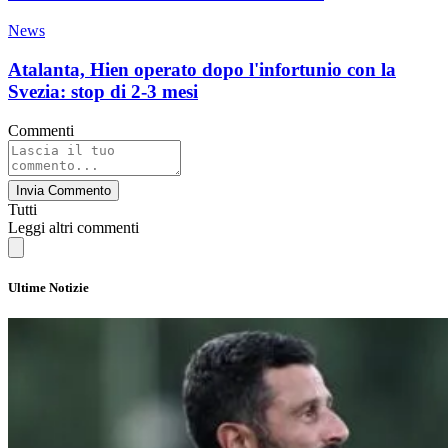
News
Atalanta, Hien operato dopo l'infortunio con la
Svezia: stop di 2-3 mesi
Commenti
Invia Commento
Tutti
Leggi altri commenti
Ultime Notizie