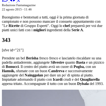
Redazione Fantamagazine
22 agosto 2015 - 11:46
Buongiorno e bentornati a tutti, oggi è la prima giornata di
campionato e non possono mancare il consueto appuntamento con
"Le
Ricette
di Gruppo Esperti". Oggi lo
chef
preparerà per voi due
piatti unici fatti con i
migliori
ingredienti della
Serie A
.
343
[sfve id="21"]
Prendete un bel
Berisha
fresco fresco e lasciatelo riscaldare su una
padella antiaderente, aggiungete
Silvestre
quanto
Basta
e un pizzico
di
Bonucci
. Il centro del piatto avrà un cuore di
Pogba,
con un
Hamsik,
sfumate con un buon
Candreva
e successivamente
aggiungete del
Nainggolan
per dare un po' di spinta al piatto.
Impiattate adornando il piatto con
Icardi
crudi e del
Quagliarella
appena tritato. Accompagnate il tutto con un buon
Dybala
del 1993.