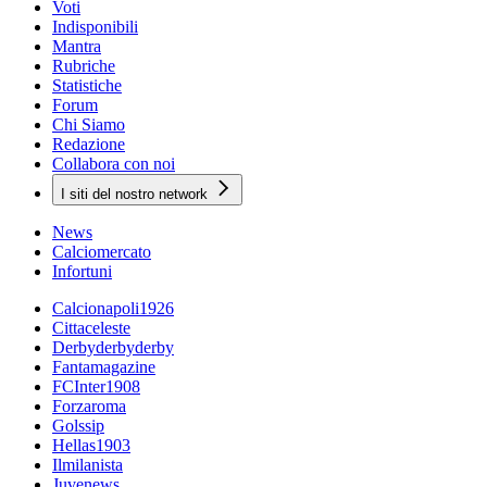
Voti
Indisponibili
Mantra
Rubriche
Statistiche
Forum
Chi Siamo
Redazione
Collabora con noi
I siti del nostro network
News
Calciomercato
Infortuni
Calcionapoli1926
Cittaceleste
Derbyderbyderby
Fantamagazine
FCInter1908
Forzaroma
Golssip
Hellas1903
Ilmilanista
Juvenews