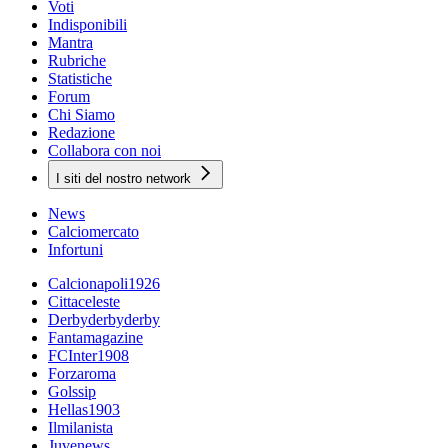
Voti
Indisponibili
Mantra
Rubriche
Statistiche
Forum
Chi Siamo
Redazione
Collabora con noi
I siti del nostro network
News
Calciomercato
Infortuni
Calcionapoli1926
Cittaceleste
Derbyderbyderby
Fantamagazine
FCInter1908
Forzaroma
Golssip
Hellas1903
Ilmilanista
Juvenews