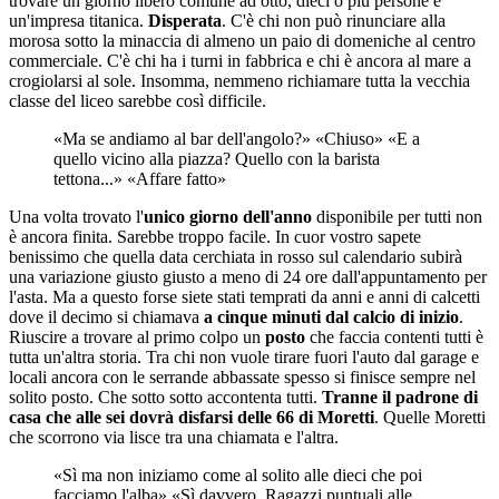
trovare un giorno libero comune ad otto, dieci o più persone è
un'impresa titanica.
Disperata
. C'è chi non può rinunciare alla
morosa sotto la minaccia di almeno un paio di domeniche al centro
commerciale. C'è chi ha i turni in fabbrica e chi è ancora al mare a
crogiolarsi al sole. Insomma, nemmeno richiamare tutta la vecchia
classe del liceo sarebbe così difficile.
«Ma se andiamo al bar dell'angolo?» «Chiuso» «E a
quello vicino alla piazza? Quello con la barista
tettona...» «Affare fatto»
Una volta trovato l'
unico giorno dell'anno
disponibile per tutti non
è ancora finita. Sarebbe troppo facile. In cuor vostro sapete
benissimo che quella data cerchiata in rosso sul calendario subirà
una variazione giusto giusto a meno di 24 ore dall'appuntamento per
l'asta. Ma a questo forse siete stati temprati da anni e anni di calcetti
dove il decimo si chiamava
a cinque minuti dal calcio di inizio
.
Riuscire a trovare al primo colpo un
posto
che faccia contenti tutti è
tutta un'altra storia. Tra chi non vuole tirare fuori l'auto dal garage e
locali ancora con le serrande abbassate spesso si finisce sempre nel
solito posto. Che sotto sotto accontenta tutti.
Tranne il padrone di
casa che alle sei dovrà disfarsi delle 66 di
Moretti
. Quelle Moretti
che scorrono via lisce tra una chiamata e l'altra.
«Sì ma non iniziamo come al solito alle dieci che poi
facciamo l'alba» «Sì davvero. Ragazzi puntuali alle