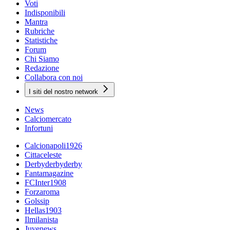
Voti
Indisponibili
Mantra
Rubriche
Statistiche
Forum
Chi Siamo
Redazione
Collabora con noi
I siti del nostro network
News
Calciomercato
Infortuni
Calcionapoli1926
Cittaceleste
Derbyderbyderby
Fantamagazine
FCInter1908
Forzaroma
Golssip
Hellas1903
Ilmilanista
Juvenews