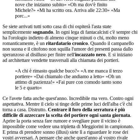
nove che iniziamo subito» «Oh ma dov'è finito
Michele?» «Mi ha scritto ora. Arriva alle 22:30» «Ma
porc...»
Se siete arrivati tutti sotto casa di chi ospiterà l'asta state
semplicemente
sognando
. In ogni lega di fantacalcisti c'è sempre chi
ha l'orologio indietro di almeno cinque minuti o chi, molto meno
romanticamente, è un
ritardatario cronico
. Quando il campanello
non suona e il citofono non squilla l'umore dei presenti passa dallo
speranzoso al disilluso per finire nell'
incazzato nero
. E si iniziano
ad architettare vendette trasversali alla chiamata dei portieri.
«A chi è rimasto qualche buco?» «A me manca il terzo
portiere» «Dai chiamalo che andiamo a letto» «Oh un
attimo di pazienza!» «Fai pure con comodo tanto sono
le 5 e quarto»
Ce l'avete fatta anche quest'anno. Incredibile ma vero. Contro ogni
aspettativa. Mentre il cielo si tinge delle prime luci dell'alba c'è chi
torna a casa. Distrutto.
Centrare il foro della serratura è più
difficile di azzeccare la scelta del portiere ogni santa giornata
.
Aprire la porta senza fare rumore e svegliare pure il vicino è
impossibile come vedere una tripletta di Meggiorini in campionato.
E prima di prendere sonno (illusi) siete lì a riguardare le rose dei
vostri avversari. A pensare che anche quest'anno al vostro rivale