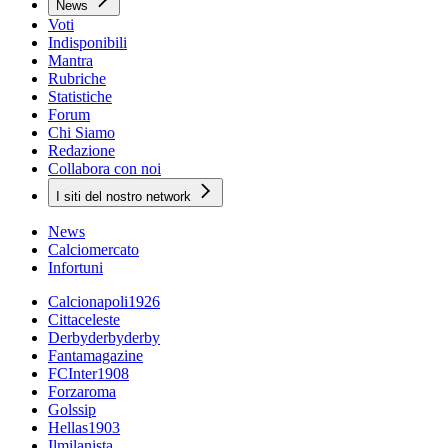
News
Voti
Indisponibili
Mantra
Rubriche
Statistiche
Forum
Chi Siamo
Redazione
Collabora con noi
I siti del nostro network
News
Calciomercato
Infortuni
Calcionapoli1926
Cittaceleste
Derbyderbyderby
Fantamagazine
FCInter1908
Forzaroma
Golssip
Hellas1903
Ilmilanista