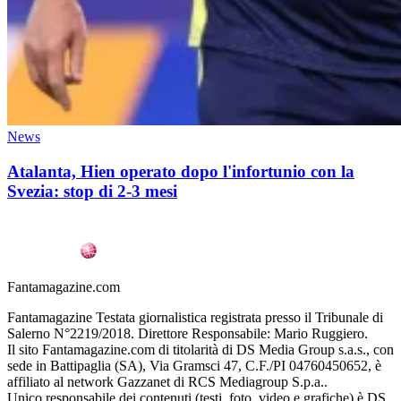
News
Atalanta, Hien operato dopo l'infortunio con la
Svezia: stop di 2-3 mesi
Fantamagazine.com
Fantamagazine Testata giornalistica registrata presso il Tribunale di
Salerno N°2219/2018. Direttore Responsabile: Mario Ruggiero.
Il sito Fantamagazine.com di titolarità di DS Media Group s.a.s., con
sede in Battipaglia (SA), Via Gramsci 47, C.F./PI 04760450652, è
affiliato al network Gazzanet di RCS Mediagroup S.p.a..
Unico responsabile dei contenuti (testi, foto, video e grafiche) è DS