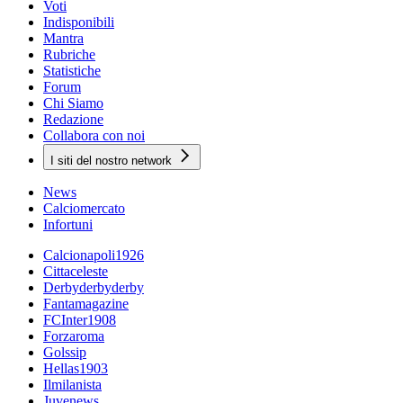
Voti
Indisponibili
Mantra
Rubriche
Statistiche
Forum
Chi Siamo
Redazione
Collabora con noi
I siti del nostro network
News
Calciomercato
Infortuni
Calcionapoli1926
Cittaceleste
Derbyderbyderby
Fantamagazine
FCInter1908
Forzaroma
Golssip
Hellas1903
Ilmilanista
Juvenews