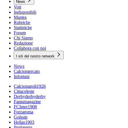
News
Voti
Indisponibili
Mantra
Rubriche
Statistiche
Forum
Chi Siamo
Redazione
Collabora con noi
I siti del nostro network
News
Calciomercato
Infortuni
Calcionapoli1926
Cittaceleste
Derbyderbyderby
Fantamagazine
FCInter1908
Forzaroma
Golssip
Hellas1903
Ilmilanista