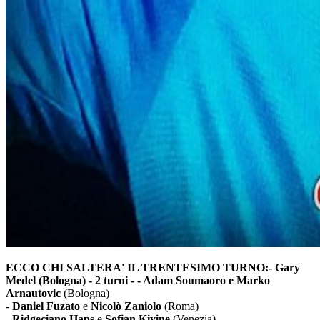
ECCO CHI SALTERA' IL TRENTESIMO TURNO:
- Gary
Medel (Bologna) - 2 turni - - Adam Soumaoro e Marko
Arnautovic
(Bologna)
-
Daniel Fuzato
e
Nicolò Zaniolo
(Roma)
-
Ridgeciano Haps
e
Sofian Kiyine
(Venezia)