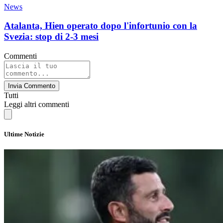
News
Atalanta, Hien operato dopo l'infortunio con la
Svezia: stop di 2-3 mesi
Commenti
Invia Commento
Tutti
Leggi altri commenti
Ultime Notizie