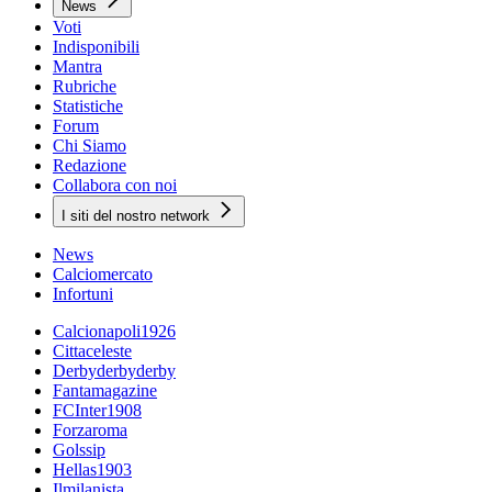
News
Voti
Indisponibili
Mantra
Rubriche
Statistiche
Forum
Chi Siamo
Redazione
Collabora con noi
I siti del nostro network
News
Calciomercato
Infortuni
Calcionapoli1926
Cittaceleste
Derbyderbyderby
Fantamagazine
FCInter1908
Forzaroma
Golssip
Hellas1903
Ilmilanista