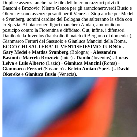
Duplice assenza anche tra le file dell'Inter: nerazzurri privi di
Bastoni e Brozovic. Niente Genoa per gli arancioneroverdi Busio e
Okereke: sono assenze pesanti per il Venezia. Stop anche per Medel
e Svanberg, uomini cardine del Bologna che salteranno la sfida con
lo Spezia. Ai bianconeri liguri mancherà Amian, ammonito nel
posticipo contro la Fiorentina e diffidato. Out, infine, i difensori
Danilo della Juventus (ha risolto il match di Bergamo di domenica),
Gianmarco Ferrari del Sassuolo e Gianluca Mancini della Roma.
ECCO CHI SALTERA' IL VENTISEIESIMO TURNO:
-
Gary Medel
e
Mattias Svanberg
(Bologna)
- Alessandro
Bastoni
e
Marcelo Brozovic
(Inter) -
Danilo
(Juventus) -
Lucas
Leiva
e
Luis Alberto
(Lazio) -
Gianluca Mancini
(Roma) -
Gianmarco Ferrari
(Sassuolo) -
Kelvin Amian
(Spezia) -
David
Okereke
e
Gianluca Busio
(Venezia).