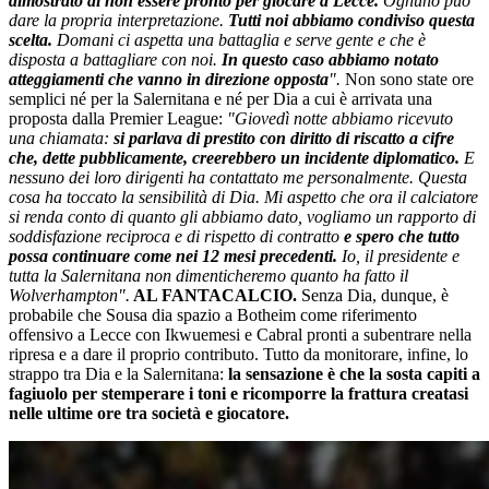
dimostrato di non essere pronto per giocare a Lecce.
Ognuno può
dare la propria interpretazione.
Tutti noi abbiamo condiviso questa
scelta.
Domani ci aspetta una battaglia e serve gente e che è
disposta a battagliare con noi.
In questo caso abbiamo notato
atteggiamenti che vanno in direzione opposta
".
Non sono state ore
semplici né per la Salernitana e né per Dia a cui è arrivata una
proposta dalla Premier League:
"Giovedì notte abbiamo ricevuto
una chiamata:
si parlava di prestito con diritto di riscatto a cifre
che, dette pubblicamente, creerebbero un incidente diplomatico.
E
nessuno dei loro dirigenti ha contattato me personalmente. Questa
cosa ha toccato la sensibilità di Dia. Mi aspetto che ora il calciatore
si renda conto di quanto gli abbiamo dato, vogliamo un rapporto di
soddisfazione reciproca e di rispetto di contratto
e spero che tutto
possa continuare come nei 12 mesi precedenti.
Io, il presidente e
tutta la Salernitana non dimenticheremo quanto ha fatto il
Wolverhampton".
AL FANTACALCIO.
Senza Dia, dunque, è
probabile che Sousa dia spazio a Botheim come riferimento
offensivo a Lecce con Ikwuemesi e Cabral pronti a subentrare nella
ripresa e a dare il proprio contributo. Tutto da monitorare, infine, lo
strappo tra Dia e la Salernitana:
la sensazione è che la sosta capiti a
fagiuolo per stemperare i toni e ricomporre la frattura creatasi
nelle ultime ore tra società e giocatore.