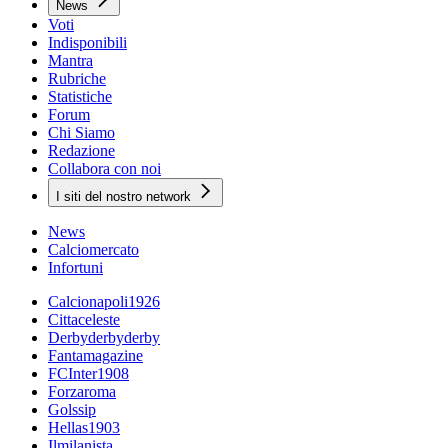
News
Voti
Indisponibili
Mantra
Rubriche
Statistiche
Forum
Chi Siamo
Redazione
Collabora con noi
I siti del nostro network
News
Calciomercato
Infortuni
Calcionapoli1926
Cittaceleste
Derbyderbyderby
Fantamagazine
FCInter1908
Forzaroma
Golssip
Hellas1903
Ilmilanista