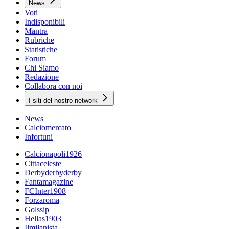
News
Voti
Indisponibili
Mantra
Rubriche
Statistiche
Forum
Chi Siamo
Redazione
Collabora con noi
I siti del nostro network
News
Calciomercato
Infortuni
Calcionapoli1926
Cittaceleste
Derbyderbyderby
Fantamagazine
FCInter1908
Forzaroma
Golssip
Hellas1903
Ilmilanista