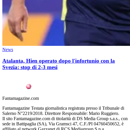
News
Atalanta, Hien operato dopo l'infortunio con la
Svezia: stop di 2-3 mesi
Fantamagazine.com
Fantamagazine Testata giornalistica registrata presso il Tribunale di
Salerno N°2219/2018. Direttore Responsabile: Mario Ruggiero.
Il sito Fantamagazine.com di titolarità di DS Media Group s.a.s., con
sede in Battipaglia (SA), Via Gramsci 47, C.F./PI 04760450652, è
affiliato al network Gazzanet di RCS Mediagroup S.p.a..