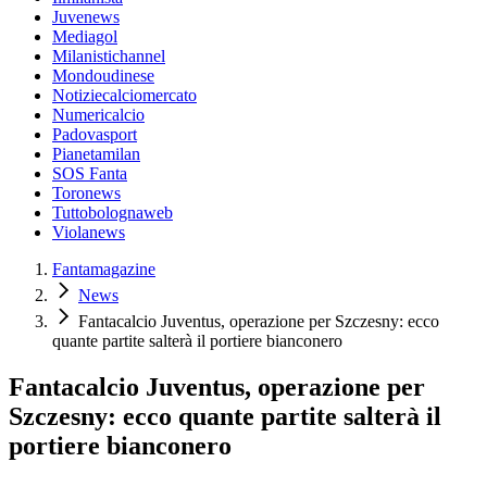
Juvenews
Mediagol
Milanistichannel
Mondoudinese
Notiziecalciomercato
Numericalcio
Padovasport
Pianetamilan
SOS Fanta
Toronews
Tuttobolognaweb
Violanews
Fantamagazine
News
Fantacalcio Juventus, operazione per Szczesny: ecco
quante partite salterà il portiere bianconero
Fantacalcio Juventus, operazione per
Szczesny: ecco quante partite salterà il
portiere bianconero