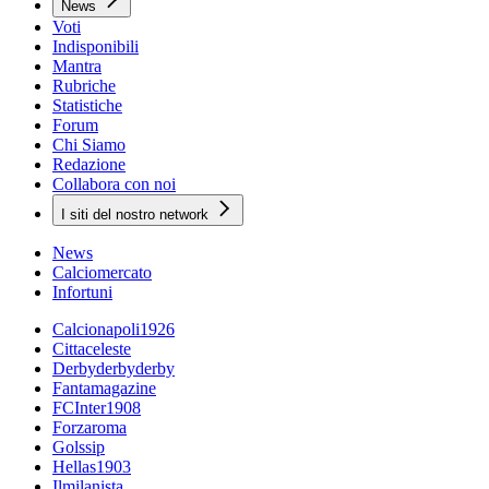
News
Voti
Indisponibili
Mantra
Rubriche
Statistiche
Forum
Chi Siamo
Redazione
Collabora con noi
I siti del nostro network
News
Calciomercato
Infortuni
Calcionapoli1926
Cittaceleste
Derbyderbyderby
Fantamagazine
FCInter1908
Forzaroma
Golssip
Hellas1903
Ilmilanista