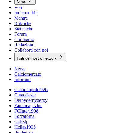
News
Voti
Indisponibili
Mantra
Rubriche
Statistiche
Forum
Chi Siamo
Redazione
Collabora con noi
I siti del nostro network
News
Calciomercato
Infortuni
Calcionapoli1926
Cittaceleste
Derbyderbyderby
Fantamagazine
FCInter1908
Forzaroma
Golssip
Hellas1903
Ilmilanista