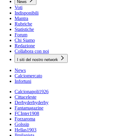
News
Voti
Indisponibili
Mantra
Rubriche
Statistiche
Forum
Chi Siamo
Redazione
Collabora con noi
I siti del nostro network
News
Calciomercato
Infortuni
Calcionapoli1926
Cittaceleste
Derbyderbyderby
Fantamagazine
FCInter1908
Forzaroma
Golssip
Hellas1903
Ilmilanista