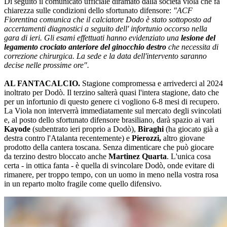
Di seguito il comunicato ufficiale diramato dalla società viola che fa
chiarezza sulle condizioni dello sfortunato difensore:
"ACF
Fiorentina comunica che il calciatore Dodo è stato sottoposto ad
accertamenti diagnostici a seguito dell' infortunio occorso nella
gara di ieri. Gli esami effettuati hanno evidenziato una
lesione del
legamento crociato anteriore del ginocchio destro
che necessita di
correzione chirurgica. La sede e la data dell'intervento saranno
decise nelle prossime ore".
AL FANTACALCIO.
Stagione compromessa e arrivederci al 2024
inoltrato per Dodò. Il terzino salterà quasi l'intera stagione, dato che
per un infortunio di questo genere ci vogliono 6-8 mesi di recupero.
La Viola non interverrà immediatamente sul mercato degli svincolati
e, al posto dello sfortunato difensore brasiliano, darà spazio ai vari
Kayode
(subentrato ieri proprio a Dodò),
Biraghi
(ha giocato già a
destra contro l'Atalanta recentemente) e
Pierozzi,
altro giovane
prodotto della cantera toscana. Senza dimenticare che può giocare
da terzino destro bloccato anche
Martinez Quarta
. L'unica cosa
certa - in ottica fanta - è quella di svincolare Dodò, onde evitare di
rimanere, per troppo tempo, con un uomo in meno nella vostra rosa
in un reparto molto fragile come quello difensivo.