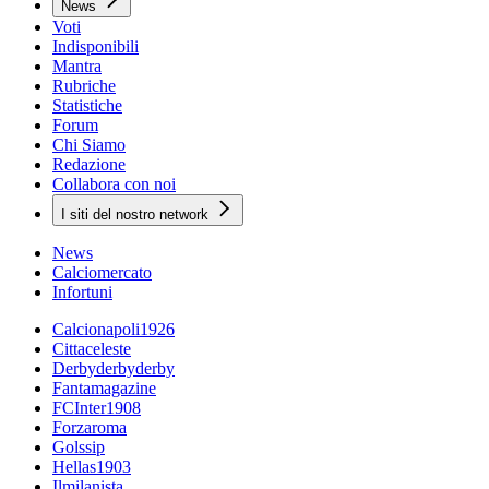
News
Voti
Indisponibili
Mantra
Rubriche
Statistiche
Forum
Chi Siamo
Redazione
Collabora con noi
I siti del nostro network
News
Calciomercato
Infortuni
Calcionapoli1926
Cittaceleste
Derbyderbyderby
Fantamagazine
FCInter1908
Forzaroma
Golssip
Hellas1903
Ilmilanista