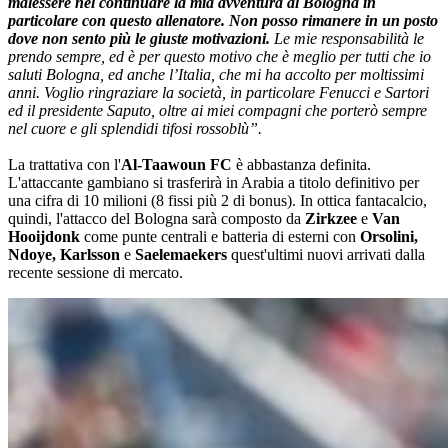
malessere nel continuare la mia avventura al Bologna in
particolare con questo allenatore.
Non posso rimanere in un posto
dove non sento più le giuste motivazioni.
Le mie responsabilità le
prendo sempre, ed è per questo motivo che è meglio per tutti che io
saluti Bologna, ed anche l’Italia, che mi ha accolto per moltissimi
anni. Voglio ringraziare la società, in particolare Fenucci e Sartori
ed il presidente Saputo, oltre ai miei compagni che porterò sempre
nel cuore e gli splendidi tifosi rossoblù”.
La trattativa con l'
Al-Taawoun FC
è abbastanza definita.
L'attaccante gambiano si trasferirà in Arabia a titolo definitivo per
una cifra di 10 milioni (8 fissi più 2 di bonus). In ottica fantacalcio,
quindi, l'attacco del Bologna sarà composto da
Zirkzee
e
Van
Hooijdonk
come punte centrali e batteria di esterni con
Orsolini,
Ndoye, Karlsson
e
Saelemaekers
quest'ultimi nuovi arrivati dalla
recente sessione di mercato.