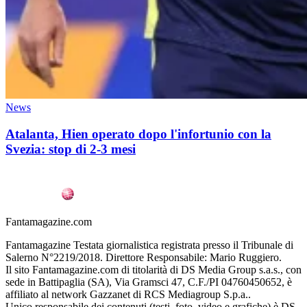
News
Atalanta, Hien operato dopo l'infortunio con la
Svezia: stop di 2-3 mesi
Fantamagazine.com
Fantamagazine Testata giornalistica registrata presso il Tribunale di
Salerno N°2219/2018. Direttore Responsabile: Mario Ruggiero.
Il sito Fantamagazine.com di titolarità di DS Media Group s.a.s., con
sede in Battipaglia (SA), Via Gramsci 47, C.F./PI 04760450652, è
affiliato al network Gazzanet di RCS Mediagroup S.p.a..
Unico responsabile dei contenuti (testi, foto, video e grafiche) è DS