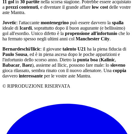
11
gol
in
30
partite
nella scorsa stagione. Potrebbe essere acquistato
a
prezzi
contenuti
, e diventare il grande affare
low
cost
delle vostre
aste Mantra.
Jovetic
: l'attaccante
montenegrino
può essere davvero la
spalla
ideale di
Icardi
, soprattutto dopo il buon augurante (e bellissimo)
gol all'esordio. Unico difetto è la
propensione
all'infortunio
che lo
ha fermato spesso negli ultimi anni col
Manchester
City
.
Bernardeschi/Ilicic
: il giovane
talento
U21
ha la piena fiducia di
Paulo
Sousa
, ed è in piena ascesa dopo le poche apparizioni e
l'infortunio dello scorso anno. Dietro la
punta
boa
(
Kalinic
,
Babacar
,
Baez
), assieme ad Ilicic, possono fare male: lo
sloveno
gioca rilassato, sembra rinato con il nuovo allenatore. Una
coppia
davvero
interessante
per le vostre aste Mantra.
© RIPRODUZIONE RISERVATA