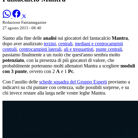
Redazione Fantamagazine
27 agosto 2015 - 08:40
Siamo alla fine delle
analisi
sui giocatori del fantacalcio
Mantra
,
dopo aver analizzato
terzini
,
centrali
,
mediani e centrocampisti
centrali
,
centrocampisti laterali
,
ali e trequartisti
,
punte centrali
,
passiamo finalmente a un ruolo che quest'anno sembra molto
potenziato
, con la presenza di più giocatori di valore, che
probabilmente porteranno molti allenatori Mantra a scegliere
moduli
con
3
punte
, ovvero con 2
A
e 1
Pc
.
Con l’ausilio delle
schede squadra del Gruppo Esperti
proviamo a
indicarvi su chi puntare con certezza, sulle possibili sorprese, e su
chi invece restare alla larga nelle vostre leghe Mantra.