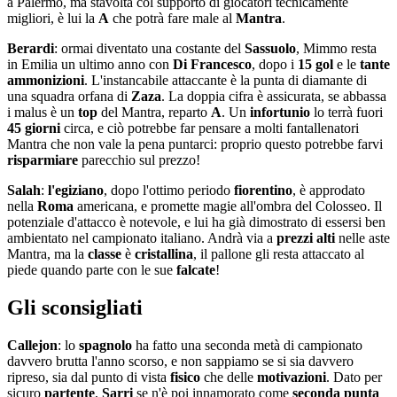
a Palermo, ma stavolta col supporto di giocatori tecnicamente
migliori, è lui la
A
che potrà fare male al
Mantra
.
Berardi
: ormai diventato una costante del
Sassuolo
, Mimmo resta
in Emilia un ultimo anno con
Di
Francesco
, dopo i
15
gol
e le
tante
ammonizioni
. L'instancabile attaccante è la punta di diamante di
una squadra orfana di
Zaza
. La doppia cifra è assicurata, se abbassa
i malus è un
top
del Mantra, reparto
A
. Un
infortunio
lo terrà fuori
45
giorni
circa, e ciò potrebbe far pensare a molti fantallenatori
Mantra che non vale la pena puntarci: proprio questo potrebbe farvi
risparmiare
parecchio sul prezzo!
Salah
:
l'egiziano
, dopo l'ottimo periodo
fiorentino
, è approdato
nella
Roma
americana, e promette magie all'ombra del Colosseo. Il
potenziale d'attacco è notevole, e lui ha già dimostrato di essersi ben
ambientato nel campionato italiano. Andrà via a
prezzi
alti
nelle aste
Mantra, ma la
classe
è
cristallina
, il pallone gli resta attaccato al
piede quando parte con le sue
falcate
!
Gli sconsigliati
Callejon
: lo
spagnolo
ha fatto una seconda metà di campionato
davvero brutta l'anno scorso, e non sappiamo se si sia davvero
ripreso, sia dal punto di vista
fisico
che delle
motivazioni
. Dato per
sicuro
partente
,
Sarri
se n'è poi innamorato come
seconda
punta