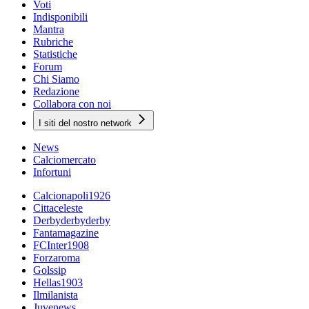
Voti
Indisponibili
Mantra
Rubriche
Statistiche
Forum
Chi Siamo
Redazione
Collabora con noi
I siti del nostro network
News
Calciomercato
Infortuni
Calcionapoli1926
Cittaceleste
Derbyderbyderby
Fantamagazine
FCInter1908
Forzaroma
Golssip
Hellas1903
Ilmilanista
Juvenews