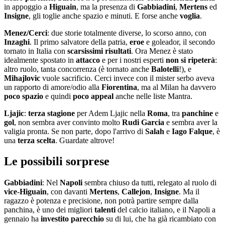
in appoggio a
Higuain
, ma la presenza di
Gabbiadini
,
Mertens
ed
Insigne
, gli toglie anche spazio e minuti. E forse anche
voglia
.
Menez/Cerci
: due storie totalmente diverse, lo scorso anno, con
Inzaghi
. Il primo salvatore della patria,
eroe
e goleador, il secondo
tornato in Italia con
scarsissimi
risultati
. Ora Menez è stato
idealmente spostato in
attacco
e per i nostri esperti
non
si
ripeterà
:
altro ruolo, tanta concorrenza (è tornato anche
Balotelli
!), e
Mihajlovic
vuole sacrificio. Cerci invece con il mister serbo aveva
un rapporto di amore/odio alla
Fiorentina
, ma al Milan ha davvero
poco
spazio
e quindi
poco
appeal
anche nelle liste Mantra.
Ljajic
:
terza
stagione
per Adem Ljajic nella
Roma
, tra
panchine
e
gol
, non sembra aver convinto molto
Rudi
Garcia
e sembra aver la
valigia pronta. Se non parte, dopo l'arrivo di
Salah
e
Iago
Falque
, è
una
terza
scelta
. Guardate altrove!
Le possibili sorprese
Gabbiadini
: Nel
Napoli
sembra chiuso da tutti, relegato al ruolo di
vice
-
Higuain
, con davanti
Mertens
,
Callejon
,
Insigne
. Ma il
ragazzo è potenza e precisione, non potrà partire sempre dalla
panchina, è uno dei migliori
talenti
del calcio italiano, e il Napoli a
gennaio ha
investito
parecchio
su di lui, che ha già ricambiato con