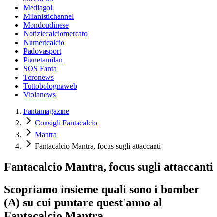
Mediagol
Milanistichannel
Mondoudinese
Notiziecalciomercato
Numericalcio
Padovasport
Pianetamilan
SOS Fanta
Toronews
Tuttobolognaweb
Violanews
Fantamagazine
Consigli Fantacalcio
Mantra
Fantacalcio Mantra, focus sugli attaccanti
Fantacalcio Mantra, focus sugli attaccanti
Scopriamo insieme quali sono i bomber
(A) su cui puntare quest'anno al
Fantacalcio Mantra