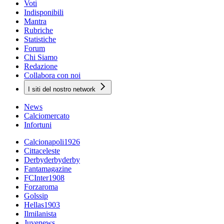
Voti
Indisponibili
Mantra
Rubriche
Statistiche
Forum
Chi Siamo
Redazione
Collabora con noi
I siti del nostro network
News
Calciomercato
Infortuni
Calcionapoli1926
Cittaceleste
Derbyderbyderby
Fantamagazine
FCInter1908
Forzaroma
Golssip
Hellas1903
Ilmilanista
Juvenews