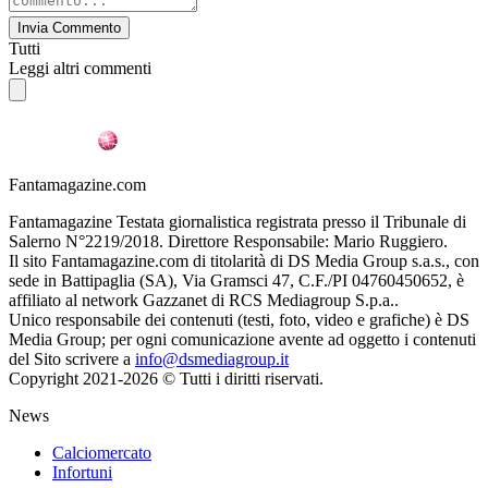
Invia Commento
Tutti
Leggi altri commenti
Fantamagazine.com
Fantamagazine Testata giornalistica registrata presso il Tribunale di
Salerno N°2219/2018. Direttore Responsabile: Mario Ruggiero.
Il sito Fantamagazine.com di titolarità di DS Media Group s.a.s., con
sede in Battipaglia (SA), Via Gramsci 47, C.F./PI 04760450652, è
affiliato al network Gazzanet di RCS Mediagroup S.p.a..
Unico responsabile dei contenuti (testi, foto, video e grafiche) è DS
Media Group; per ogni comunicazione avente ad oggetto i contenuti
del Sito scrivere a
info@dsmediagroup.it
Copyright 2021-2026 © Tutti i diritti riservati.
News
Calciomercato
Infortuni