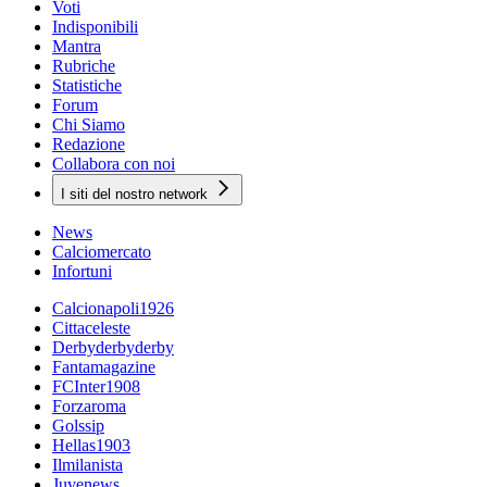
Voti
Indisponibili
Mantra
Rubriche
Statistiche
Forum
Chi Siamo
Redazione
Collabora con noi
I siti del nostro network
News
Calciomercato
Infortuni
Calcionapoli1926
Cittaceleste
Derbyderbyderby
Fantamagazine
FCInter1908
Forzaroma
Golssip
Hellas1903
Ilmilanista
Juvenews