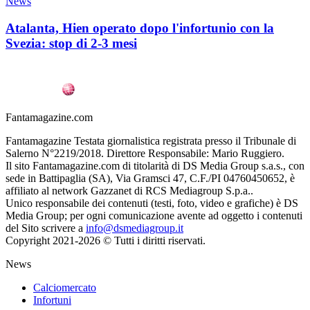
News
Atalanta, Hien operato dopo l'infortunio con la
Svezia: stop di 2-3 mesi
Fantamagazine.com
Fantamagazine Testata giornalistica registrata presso il Tribunale di
Salerno N°2219/2018. Direttore Responsabile: Mario Ruggiero.
Il sito Fantamagazine.com di titolarità di DS Media Group s.a.s., con
sede in Battipaglia (SA), Via Gramsci 47, C.F./PI 04760450652, è
affiliato al network Gazzanet di RCS Mediagroup S.p.a..
Unico responsabile dei contenuti (testi, foto, video e grafiche) è DS
Media Group; per ogni comunicazione avente ad oggetto i contenuti
del Sito scrivere a
info@dsmediagroup.it
Copyright 2021-2026 © Tutti i diritti riservati.
News
Calciomercato
Infortuni