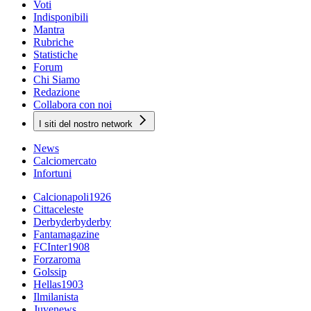
Voti
Indisponibili
Mantra
Rubriche
Statistiche
Forum
Chi Siamo
Redazione
Collabora con noi
I siti del nostro network
News
Calciomercato
Infortuni
Calcionapoli1926
Cittaceleste
Derbyderbyderby
Fantamagazine
FCInter1908
Forzaroma
Golssip
Hellas1903
Ilmilanista
Juvenews