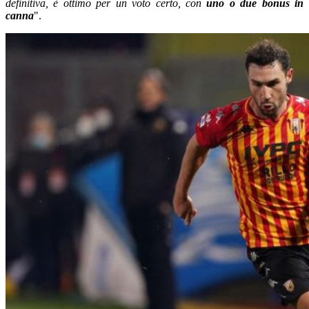
definitiva, è ottimo per un voto certo, con
uno o due bonus in
canna
".