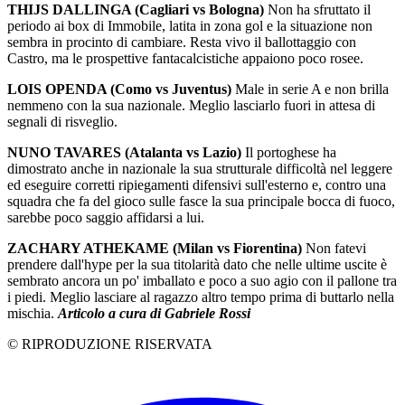
THIJS DALLINGA (Cagliari vs Bologna)
Non ha sfruttato il
periodo ai box di Immobile, latita in zona gol e la situazione non
sembra in procinto di cambiare. Resta vivo il ballottaggio con
Castro, ma le prospettive fantacalcistiche appaiono poco rosee.
LOIS OPENDA (Como vs Juventus)
Male in serie A e non brilla
nemmeno con la sua nazionale. Meglio lasciarlo fuori in attesa di
segnali di risveglio.
NUNO TAVARES (Atalanta vs Lazio)
Il portoghese ha
dimostrato anche in nazionale la sua strutturale difficoltà nel leggere
ed eseguire corretti ripiegamenti difensivi sull'esterno e, contro una
squadra che fa del gioco sulle fasce la sua principale bocca di fuoco,
sarebbe poco saggio affidarsi a lui.
ZACHARY ATHEKAME (Milan vs Fiorentina)
Non fatevi
prendere dall'hype per la sua titolarità dato che nelle ultime uscite è
sembrato ancora un po' imballato e poco a suo agio con il pallone tra
i piedi. Meglio lasciare al ragazzo altro tempo prima di buttarlo nella
mischia.
Articolo a cura di Gabriele Rossi
© RIPRODUZIONE RISERVATA