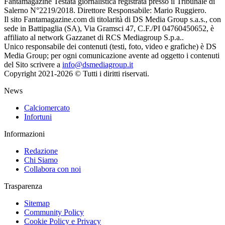
Fantamagazine Testata giornalistica registrata presso il Tribunale di
Salerno N°2219/2018. Direttore Responsabile: Mario Ruggiero.
Il sito Fantamagazine.com di titolarità di DS Media Group s.a.s., con
sede in Battipaglia (SA), Via Gramsci 47, C.F./PI 04760450652, è
affiliato al network Gazzanet di RCS Mediagroup S.p.a..
Unico responsabile dei contenuti (testi, foto, video e grafiche) è DS
Media Group; per ogni comunicazione avente ad oggetto i contenuti
del Sito scrivere a
info@dsmediagroup.it
Copyright 2021-2026 © Tutti i diritti riservati.
News
Calciomercato
Infortuni
Informazioni
Redazione
Chi Siamo
Collabora con noi
Trasparenza
Sitemap
Community Policy
Cookie Policy e Privacy