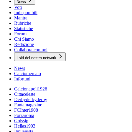
News
Voti
Indisponibili
Mantra
Rubriche
Statistiche
Forum
Chi Siamo
Redazione
Collabora con noi
I siti del nostro network
News
Calciomercato
Infortuni
Calcionapoli1926
Cittaceleste
Derbyderbyderby
Fantamagazine
FCInter1908
Forzaroma
Golssip
Hellas1903
Ilmilanista