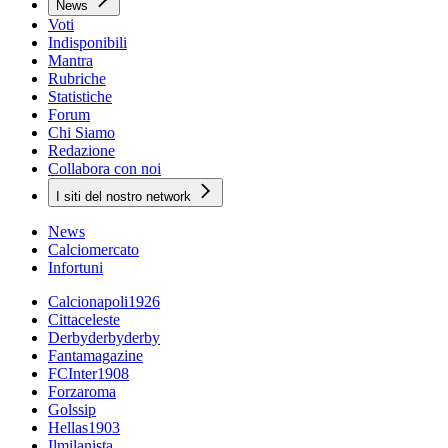
News
Voti
Indisponibili
Mantra
Rubriche
Statistiche
Forum
Chi Siamo
Redazione
Collabora con noi
I siti del nostro network
News
Calciomercato
Infortuni
Calcionapoli1926
Cittaceleste
Derbyderbyderby
Fantamagazine
FCInter1908
Forzaroma
Golssip
Hellas1903
Ilmilanista