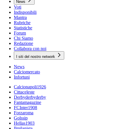
News
Voti
Indisponibili
Mantra
Rubriche
Statistiche
Forum
Chi Siamo
Redazione
Collabora con noi
I siti del nostro network
News
Calciomercato
Infortuni
Calcionapoli1926
Cittaceleste
Derbyderbyderby
Fantamagazine
FCInter1908
Forzaroma
Golssip
Hellas1903
Ilmilanista