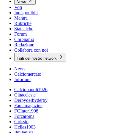
News
Voti
Indisponibili
Mantra
Rubriche
Statistiche
Forum
Chi Siamo
Redazione
Collabora con noi
I siti del nostro network
News
Calciomercato
Infortuni
Calcionapoli1926
Cittaceleste
Derbyderbyderby
Fantamagazine
FCInter1908
Forzaroma
Golssip
Hellas1903
Ilmilanista