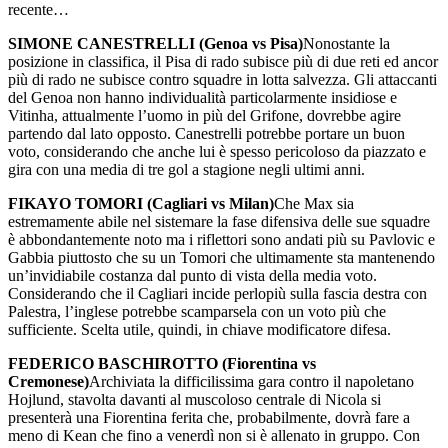
recente…
SIMONE CANESTRELLI (Genoa vs Pisa)
Nonostante la
posizione in classifica, il Pisa di rado subisce più di due reti ed ancor
più di rado ne subisce contro squadre in lotta salvezza. Gli attaccanti
del Genoa non hanno individualità particolarmente insidiose e
Vitinha, attualmente l’uomo in più del Grifone, dovrebbe agire
partendo dal lato opposto. Canestrelli potrebbe portare un buon
voto, considerando che anche lui è spesso pericoloso da piazzato e
gira con una media di tre gol a stagione negli ultimi anni.
FIKAYO TOMORI (Cagliari vs Milan)
Che Max sia
estremamente abile nel sistemare la fase difensiva delle sue squadre
è abbondantemente noto ma i riflettori sono andati più su Pavlovic e
Gabbia piuttosto che su un Tomori che ultimamente sta mantenendo
un’invidiabile costanza dal punto di vista della media voto.
Considerando che il Cagliari incide perlopiù sulla fascia destra con
Palestra, l’inglese potrebbe scamparsela con un voto più che
sufficiente. Scelta utile, quindi, in chiave modificatore difesa.
FEDERICO BASCHIROTTO (Fiorentina vs
Cremonese)
Archiviata la difficilissima gara contro il napoletano
Hojlund, stavolta davanti al muscoloso centrale di Nicola si
presenterà una Fiorentina ferita che, probabilmente, dovrà fare a
meno di Kean che fino a venerdì non si è allenato in gruppo. Con