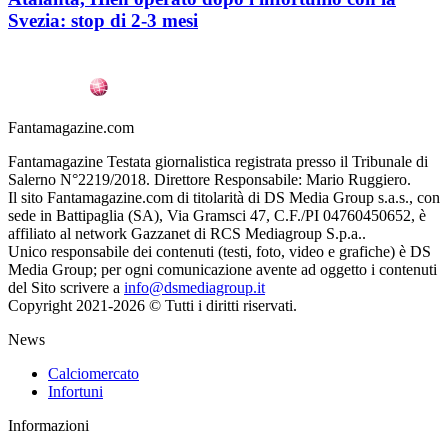
Svezia: stop di 2-3 mesi
Fantamagazine.com
Fantamagazine Testata giornalistica registrata presso il Tribunale di
Salerno N°2219/2018. Direttore Responsabile: Mario Ruggiero.
Il sito Fantamagazine.com di titolarità di DS Media Group s.a.s., con
sede in Battipaglia (SA), Via Gramsci 47, C.F./PI 04760450652, è
affiliato al network Gazzanet di RCS Mediagroup S.p.a..
Unico responsabile dei contenuti (testi, foto, video e grafiche) è DS
Media Group; per ogni comunicazione avente ad oggetto i contenuti
del Sito scrivere a
info@dsmediagroup.it
Copyright 2021-2026 © Tutti i diritti riservati.
News
Calciomercato
Infortuni
Informazioni