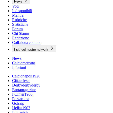
News
Voti
Indisponibili
Mantra
Rubriche
Statistiche
Forum
Chi Siamo
Redazione
Collabora con noi
I siti del nostro network
News
Calciomercato
Infortuni
Calcionapoli1926
Cittaceleste
Derbyderbyderby
Fantamagazine
FCInter1908
Forzaroma
Golssip
Hellas1903
Ilmilanista