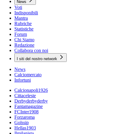
News
Voti
Indisponibili
Mantra
Rubriche
Statistiche
Forum
Chi Siamo
Redazione
Collabora con noi
I siti del nostro network
News
Calciomercato
Infortuni
Calcionapoli1926
Cittaceleste
Derbyderbyderby
Fantamagazine
FCInter1908
Forzaroma
Golssip
Hellas1903
Ilmilanista