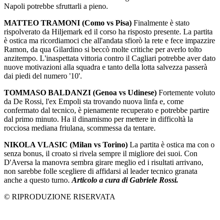
Napoli potrebbe sfruttarli a pieno.
MATTEO TRAMONI (Como vs Pisa)
Finalmente è stato
rispolverato da Hiljemark ed il corso ha risposto presente. La partita
è ostica ma ricordiamoci che all'andata sfiorò la rete e fece impazzire
Ramon, da qua Gilardino si beccò molte critiche per averlo tolto
anzitempo. L'inaspettata vittoria contro il Cagliari potrebbe aver dato
nuove motivazioni alla squadra e tanto della lotta salvezza passerà
dai piedi del numero '10'.
TOMMASO BALDANZI (Genoa vs Udinese)
Fortemente voluto
da De Rossi, l'ex Empoli sta trovando nuova linfa e, come
confermato dal tecnico, è pienamente recuperato e potrebbe partire
dal primo minuto. Ha il dinamismo per mettere in difficoltà la
rocciosa mediana friulana, scommessa da tentare.
NIKOLA VLASIC (Milan vs Torino)
La partita è ostica ma con o
senza bonus, il croato si rivela sempre il migliore dei suoi. Con
D'Aversa la manovra sembra girare meglio ed i risultati arrivano,
non sarebbe folle scegliere di affidarsi al leader tecnico granata
anche a questo turno.
Articolo a cura di Gabriele Rossi.
© RIPRODUZIONE RISERVATA