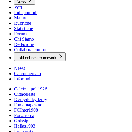
News
Voti
Indisponibili
Mantra
Rubriche
Statistiche
Forum
Chi Siamo
Redazione
Collabora con noi
I siti del nostro network
News
Calciomercato
Infortuni
Calcionapoli1926
Cittaceleste
Derbyderbyderby
Fantamagazine
FCInter1908
Forzaroma
Golssip
Hellas1903
Ilmilanista