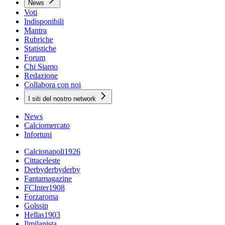
News
Voti
Indisponibili
Mantra
Rubriche
Statistiche
Forum
Chi Siamo
Redazione
Collabora con noi
I siti del nostro network
News
Calciomercato
Infortuni
Calcionapoli1926
Cittaceleste
Derbyderbyderby
Fantamagazine
FCInter1908
Forzaroma
Golssip
Hellas1903
Ilmilanista