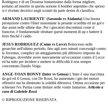
Rodriguez e di un Dossena lontanissimo dalla forma migliore,
portano ad inserire in questa sezione il bomber argentino che spesso
si è rivelato decisivo negli scontri da parte destra di classifica.
ARMAND LAURIENTE' (Sassuolo vs Atalanta)
Una buona
prestazione contro l'Inter nonostante la pesante sconfitta ed un gol e
due assist nelle ultime due. Per i giocatori discontinui come il
francese, è fondamentale sfruttare questi momenti di up e battere il
ferro finché è caldo.
JESUS RODRIGUEZ (Como vs Lecce)
Retrocesso nelle
gerarchie nell'ultimo periodo, fino agli zero minuti concessigli contro
la Juventus, complice un atteggiamento più difensivo imposto da
Fabregas, dovrebbe avere nuovamente un'occasione contro il Lecce
ed ha tutto per incidere e mettere in difficoltà il non sempre
concentrato Danilo Veiga.
ANGE-YOAN BONNY (Inter vs Genoa)
L'Inter è una macchina
da gol ed il Genoa, con De Rossi, ha aumentato i giri dei motori
offensivi ma ha diminuito la solidità difensiva. Ottima occasione per
schierare l'ex Parma come titolare nelle vostre fantarose.
Articolo a
cura di Gabriele Rossi
© RIPRODUZIONE RISERVATA