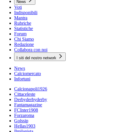
News
Voti
Indisponibili
Mantra
Rubriche
Statistiche
Forum
Chi Siamo
Redazione
Collabora con noi
I siti del nostro network
News
Calciomercato
Infortuni
Calcionapoli1926
Cittaceleste
Derbyderbyderby
Fantamagazine
FCInter1908
Forzaroma
Golssip
Hellas1903
Ilmilanista