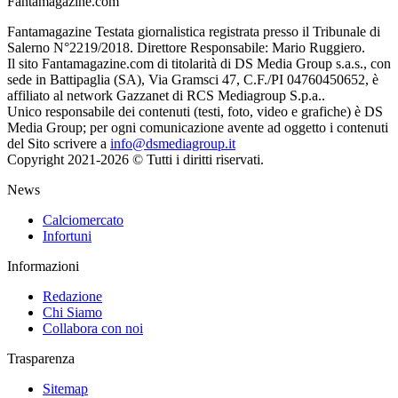
Fantamagazine.com
Fantamagazine Testata giornalistica registrata presso il Tribunale di
Salerno N°2219/2018. Direttore Responsabile: Mario Ruggiero.
Il sito Fantamagazine.com di titolarità di DS Media Group s.a.s., con
sede in Battipaglia (SA), Via Gramsci 47, C.F./PI 04760450652, è
affiliato al network Gazzanet di RCS Mediagroup S.p.a..
Unico responsabile dei contenuti (testi, foto, video e grafiche) è DS
Media Group; per ogni comunicazione avente ad oggetto i contenuti
del Sito scrivere a
info@dsmediagroup.it
Copyright 2021-2026 © Tutti i diritti riservati.
News
Calciomercato
Infortuni
Informazioni
Redazione
Chi Siamo
Collabora con noi
Trasparenza
Sitemap