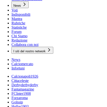
News
Voti
Indisponibili
Mantra
Rubriche
Statistiche
Forum
Chi Siamo
Redazione
Collabora con noi
I siti del nostro network
News
Calciomercato
Infortuni
Calcionapoli1926
Cittaceleste
Derbyderbyderby
Fantamagazine
FCInter1908
Forzaroma
Golssip
Hellas1903