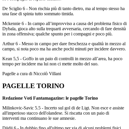
De Sciglio 6 - Non rischia più di tanto dietro, ma al tempo stesso ha
una fase di spinta tutto sommato timida.
Mckennie 6 - In campo all’improvviso a causa del problema fisico di
Dybala, gioca alto sulla trequarti avversaria, cercando di fare densità
in zona offensiva; qualche spunto per i compagni e poco più.
Arthur 6 - Messo in campo per dare freschezza e qualità in mezzo al
campo, si nota poco ma ha anche pochi minuti per incidere davvero.
Kean 5,5 - Goffo in un paio di controlli in mezzo all’area, ha poco
tempo per incidere ma lui non ci mette molto del suo.
Pagelle a cura di Niccolò Villani
PAGELLE TORINO
Redazione Voti Fantamagazine: le pagelle Torino
Milinkovic-Savic 5.5 - Incerto sul gol di de Ligt. Non esce e assiste
all'imperioso stacco dell'olandese. Si riscatta con un paio di
interventi ma continuano le sue amnesie.
Djidji 6 - In dubbio fino all'ultimo per via di alcuni problemi fisici.