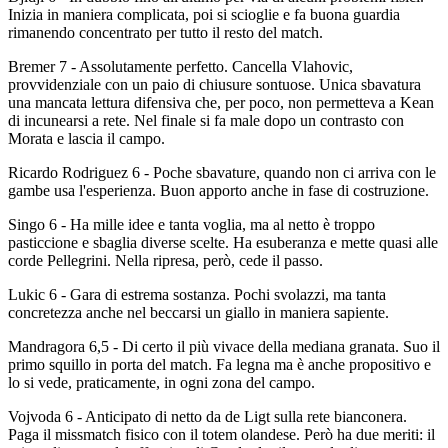
Inizia in maniera complicata, poi si scioglie e fa buona guardia
rimanendo concentrato per tutto il resto del match.
Bremer 7 - Assolutamente perfetto. Cancella Vlahovic,
provvidenziale con un paio di chiusure sontuose. Unica sbavatura
una mancata lettura difensiva che, per poco, non permetteva a Kean
di incunearsi a rete. Nel finale si fa male dopo un contrasto con
Morata e lascia il campo.
Ricardo Rodriguez 6 - Poche sbavature, quando non ci arriva con le
gambe usa l'esperienza. Buon apporto anche in fase di costruzione.
Singo 6 - Ha mille idee e tanta voglia, ma al netto è troppo
pasticcione e sbaglia diverse scelte. Ha esuberanza e mette quasi alle
corde Pellegrini. Nella ripresa, però, cede il passo.
Lukic 6 - Gara di estrema sostanza. Pochi svolazzi, ma tanta
concretezza anche nel beccarsi un giallo in maniera sapiente.
Mandragora 6,5 - Di certo il più vivace della mediana granata. Suo il
primo squillo in porta del match. Fa legna ma è anche propositivo e
lo si vede, praticamente, in ogni zona del campo.
Vojvoda 6 - Anticipato di netto da de Ligt sulla rete bianconera.
Paga il missmatch fisico con il totem olandese. Però ha due meriti: il