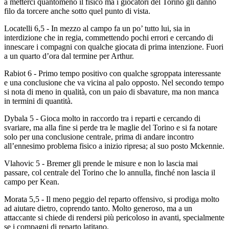
a metterci quantomeno il fisico ma i giocatori del Torino gli danno
filo da torcere anche sotto quel punto di vista.
Locatelli 6,5 - In mezzo al campo fa un po’ tutto lui, sia in
interdizione che in regia, commettendo pochi errori e cercando di
innescare i compagni con qualche giocata di prima intenzione. Fuori
a un quarto d’ora dal termine per Arthur.
Rabiot 6 - Primo tempo positivo con qualche sgroppata interessante
e una conclusione che va vicina al palo opposto. Nel secondo tempo
si nota di meno in qualità, con un paio di sbavature, ma non manca
in termini di quantità.
Dybala 5 - Gioca molto in raccordo tra i reparti e cercando di
svariare, ma alla fine si perde tra le maglie del Torino e si fa notare
solo per una conclusione centrale, prima di andare incontro
all’ennesimo problema fisico a inizio ripresa; al suo posto Mckennie.
Vlahovic 5 - Bremer gli prende le misure e non lo lascia mai
passare, col centrale del Torino che lo annulla, finché non lascia il
campo per Kean.
Morata 5,5 - Il meno peggio del reparto offensivo, si prodiga molto
ad aiutare dietro, coprendo tanto. Molto generoso, ma a un
attaccante si chiede di rendersi più pericoloso in avanti, specialmente
se i compagni di reparto latitano.