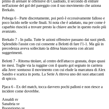
primo di arenare le offensive di Cuadrado, il secondo di entrare
nell'azione del gol del pareggio con il suo movimento che aziona
Brekalo.
Pobega 6 - Parte discretamente, poi però è eccessivamente falloso e
poco lucido nelle scelte finali. Si nota che è adattato, ma per come è
caparbio riuscirà a trovare presto la chiave anche in questo ruolo più
avanzato.
Brekalo 7 - In palla. Tutte le azioni offensive passano dai suoi piedi.
Splendido l'assist con cui consente a Belotti di fare l'1-1. Ma già in
precedenza aveva sollecitato la difesa bianconera con alcuni
suggerimenti.
Belotti 7 - Ritorna titolare, al centro dell'attacco granata, dopo quasi
tre mesi. Toglie via la ruggine con il quarto gol segnato in carriera
alla Juve: sontuoso il movimento con cui elude la marcatura di Alex
Sandro e scarica in porta. La Serie A ritrova uno dei suoi attaccanti
di spicco.
Pjaca 6 - Ex del match, tocca davvero pochi palloni e non riesce a
incidere come dovrebbe.
Ansaldi sv
Sanabria sv
Buongiorno sv