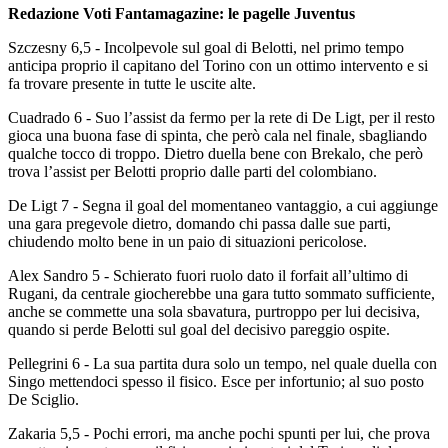
Redazione Voti Fantamagazine: le pagelle Juventus
Szczesny 6,5 - Incolpevole sul goal di Belotti, nel primo tempo
anticipa proprio il capitano del Torino con un ottimo intervento e si
fa trovare presente in tutte le uscite alte.
Cuadrado 6 - Suo l’assist da fermo per la rete di De Ligt, per il resto
gioca una buona fase di spinta, che però cala nel finale, sbagliando
qualche tocco di troppo. Dietro duella bene con Brekalo, che però
trova l’assist per Belotti proprio dalle parti del colombiano.
De Ligt 7 - Segna il goal del momentaneo vantaggio, a cui aggiunge
una gara pregevole dietro, domando chi passa dalle sue parti,
chiudendo molto bene in un paio di situazioni pericolose.
Alex Sandro 5 - Schierato fuori ruolo dato il forfait all’ultimo di
Rugani, da centrale giocherebbe una gara tutto sommato sufficiente,
anche se commette una sola sbavatura, purtroppo per lui decisiva,
quando si perde Belotti sul goal del decisivo pareggio ospite.
Pellegrini 6 - La sua partita dura solo un tempo, nel quale duella con
Singo mettendoci spesso il fisico. Esce per infortunio; al suo posto
De Sciglio.
Zakaria 5,5 - Pochi errori, ma anche pochi spunti per lui, che prova