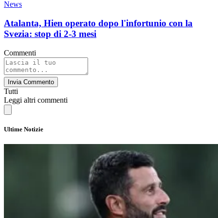
News
Atalanta, Hien operato dopo l'infortunio con la
Svezia: stop di 2-3 mesi
Commenti
Invia Commento
Tutti
Leggi altri commenti
Ultime Notizie