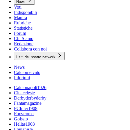
News
Voti
Indisponibili
Mantra
Rubriche
Statistiche
Forum
Chi Siamo
Redazione
Collabora con noi
I siti del nostro network
News
Calciomercato
Infortuni
Calcionapoli1926
Cittaceleste
Derbyderbyderby
Fantamagazine
FCInter1908
Forzaroma
Golssip
Hellas1903
Ilmilanista