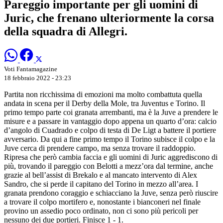
Pareggio importante per gli uomini di
Juric, che frenano ulteriormente la corsa
della squadra di Allegri.
Voti Fantamagazine
18 febbraio 2022 - 23:23
Partita non ricchissima di emozioni ma molto combattuta quella
andata in scena per il Derby della Mole, tra Juventus e Torino. Il
primo tempo parte coi granata arrembanti, ma è la Juve a prendere le
misure e a passare in vantaggio dopo appena un quarto d’ora: calcio
d’angolo di Cuadrado e colpo di testa di De Ligt a battere il portiere
avversario. Da qui a fine primo tempo il Torino subisce il colpo e la
Juve cerca di prendere campo, ma senza trovare il raddoppio.
Ripresa che però cambia faccia e gli uomini di Juric aggrediscono di
più, trovando il pareggio con Belotti a mezz’ora dal termine, anche
grazie al bell’assist di Brekalo e al mancato intervento di Alex
Sandro, che si perde il capitano del Torino in mezzo all’area. I
granata prendono coraggio e schiacciano la Juve, senza però riuscire
a trovare il colpo mortifero e, nonostante i bianconeri nel finale
provino un assedio poco ordinato, non ci sono più pericoli per
nessuno dei due portieri. Finisce 1 - 1.