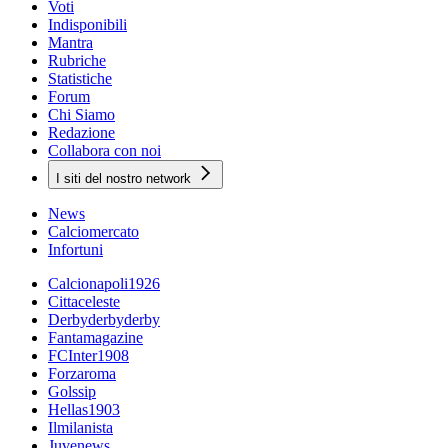
Voti
Indisponibili
Mantra
Rubriche
Statistiche
Forum
Chi Siamo
Redazione
Collabora con noi
I siti del nostro network
News
Calciomercato
Infortuni
Calcionapoli1926
Cittaceleste
Derbyderbyderby
Fantamagazine
FCInter1908
Forzaroma
Golssip
Hellas1903
Ilmilanista
Juvenews