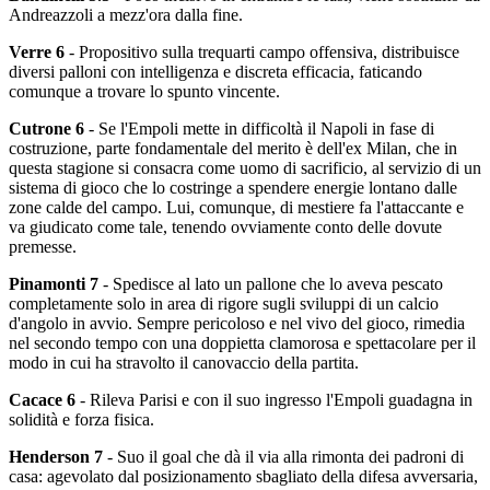
Andreazzoli a mezz'ora dalla fine.
Verre 6
- Propositivo sulla trequarti campo offensiva, distribuisce
diversi palloni con intelligenza e discreta efficacia, faticando
comunque a trovare lo spunto vincente.
Cutrone 6
- Se l'Empoli mette in difficoltà il Napoli in fase di
costruzione, parte fondamentale del merito è dell'ex Milan, che in
questa stagione si consacra come uomo di sacrificio, al servizio di un
sistema di gioco che lo costringe a spendere energie lontano dalle
zone calde del campo. Lui, comunque, di mestiere fa l'attaccante e
va giudicato come tale, tenendo ovviamente conto delle dovute
premesse.
Pinamonti 7
- Spedisce al lato un pallone che lo aveva pescato
completamente solo in area di rigore sugli sviluppi di un calcio
d'angolo in avvio. Sempre pericoloso e nel vivo del gioco, rimedia
nel secondo tempo con una doppietta clamorosa e spettacolare per il
modo in cui ha stravolto il canovaccio della partita.
Cacace 6
- Rileva Parisi e con il suo ingresso l'Empoli guadagna in
solidità e forza fisica.
Henderson 7
- Suo il goal che dà il via alla rimonta dei padroni di
casa: agevolato dal posizionamento sbagliato della difesa avversaria,