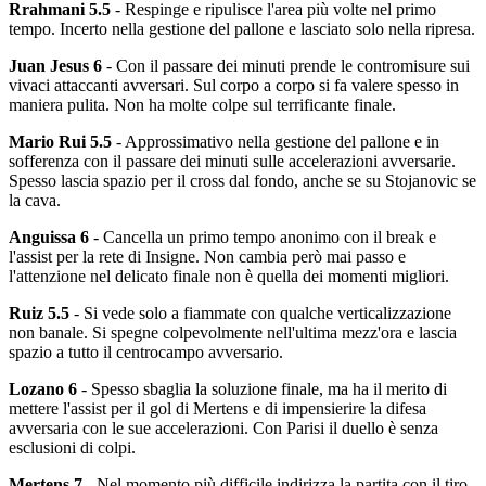
Rrahmani 5.5
- Respinge e ripulisce l'area più volte nel primo
tempo. Incerto nella gestione del pallone e lasciato solo nella ripresa.
Juan Jesus 6
- Con il passare dei minuti prende le contromisure sui
vivaci attaccanti avversari. Sul corpo a corpo si fa valere spesso in
maniera pulita. Non ha molte colpe sul terrificante finale.
Mario Rui 5.5
- Approssimativo nella gestione del pallone e in
sofferenza con il passare dei minuti sulle accelerazioni avversarie.
Spesso lascia spazio per il cross dal fondo, anche se su Stojanovic se
la cava.
Anguissa 6
- Cancella un primo tempo anonimo con il break e
l'assist per la rete di Insigne. Non cambia però mai passo e
l'attenzione nel delicato finale non è quella dei momenti migliori.
Ruiz 5.5
- Si vede solo a fiammate con qualche verticalizzazione
non banale. Si spegne colpevolmente nell'ultima mezz'ora e lascia
spazio a tutto il centrocampo avversario.
Lozano 6
- Spesso sbaglia la soluzione finale, ma ha il merito di
mettere l'assist per il gol di Mertens e di impensierire la difesa
avversaria con le sue accelerazioni. Con Parisi il duello è senza
esclusioni di colpi.
Mertens 7
- Nel momento più difficile indirizza la partita con il tiro