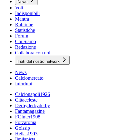
News
Voti
Indisponibili
Mantra
Rubriche
Statistiche
Forum
Chi Siamo
Redazione
Collabora con noi
I siti del nostro network
News
Calciomercato
Infortuni
Calcionapoli1926
Cittaceleste
Derbyderbyderby
Fantamagazine
FCInter1908
Forzaroma
Golssip
Hellas1903
Ilmilanista