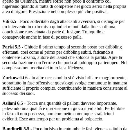
aperto da Osimhen, mentre soffre non poco il confronto col
nigeriano quando si tratta di competere nel gioco aereo nella propria
area di rigore. Prestazione nel complesso più che positiva.
Viti 6.5
- Poco sollecitato dagli attaccanti avversari, si distingue per
un intervento in extremis a quindici minuti dalla fine su di una
conclusione ravvicinata da parte di Insigne. Tranquillo e
consapevole anche in fase di possesso palla.
Parisi 5.5
- Chiude il primo tempo al secondo posto per dribbling
effettuati, così come al primo per dribbling subiti, faticando a
contenere Lozano, autore dell'assist che sblocca la partita. Apre la
seconda frazione con l'errore che porta al raddoppio partenopeo. Nel
complesso non merita del tutto la sufficienza.
Zurkowski 6
- In altre occasioni lo si è visto brillare maggiormente,
soprattutto in fase offensiva: quest'oggi svolge comunque in maniera
sufficiente il proprio compito, contribuendo in maniera consistente al
successo dei suoi.
Asllani 6.5
- Tocca una quantità di palloni davvero importante,
palesando una qualità e una visione di gioco invidiabili. Perfettibile
in fase di non possesso, non commette comunque strafalcioni
evidenti. Esce anzitempo per un problema al polpaccio.
Bandinelli 5.5
- Poco incisivo in entrambe le fasi, viene sostituito da