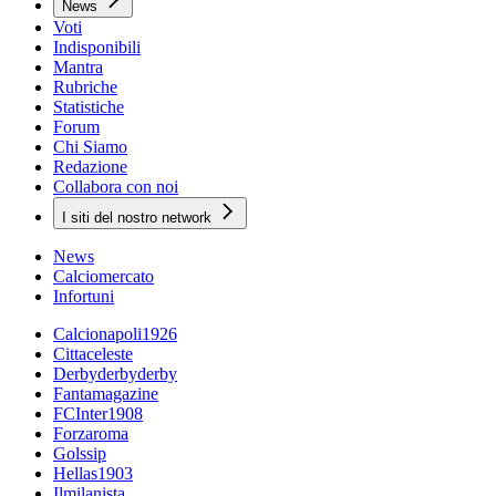
News
Voti
Indisponibili
Mantra
Rubriche
Statistiche
Forum
Chi Siamo
Redazione
Collabora con noi
I siti del nostro network
News
Calciomercato
Infortuni
Calcionapoli1926
Cittaceleste
Derbyderbyderby
Fantamagazine
FCInter1908
Forzaroma
Golssip
Hellas1903
Ilmilanista