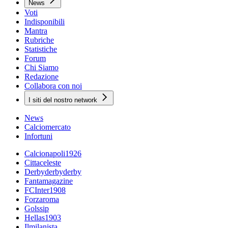
News
Voti
Indisponibili
Mantra
Rubriche
Statistiche
Forum
Chi Siamo
Redazione
Collabora con noi
I siti del nostro network
News
Calciomercato
Infortuni
Calcionapoli1926
Cittaceleste
Derbyderbyderby
Fantamagazine
FCInter1908
Forzaroma
Golssip
Hellas1903
Ilmilanista