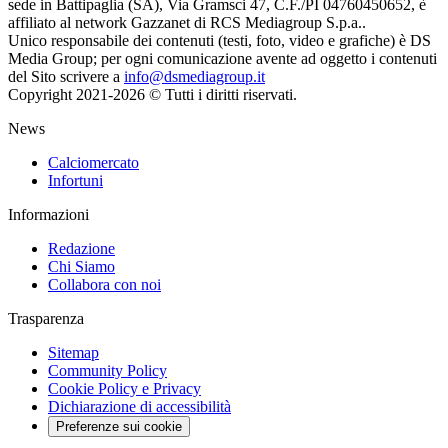
sede in Battipaglia (SA), Via Gramsci 47, C.F./PI 04760450652, è
affiliato al network Gazzanet di RCS Mediagroup S.p.a..
Unico responsabile dei contenuti (testi, foto, video e grafiche) è DS
Media Group; per ogni comunicazione avente ad oggetto i contenuti
del Sito scrivere a
info@dsmediagroup.it
Copyright 2021-2026 © Tutti i diritti riservati.
News
Calciomercato
Infortuni
Informazioni
Redazione
Chi Siamo
Collabora con noi
Trasparenza
Sitemap
Community Policy
Cookie Policy e Privacy
Dichiarazione di accessibilità
Preferenze sui cookie