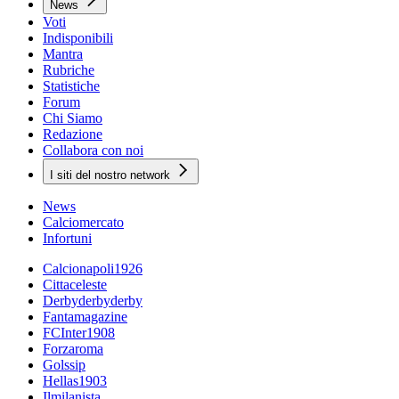
News
Voti
Indisponibili
Mantra
Rubriche
Statistiche
Forum
Chi Siamo
Redazione
Collabora con noi
I siti del nostro network
News
Calciomercato
Infortuni
Calcionapoli1926
Cittaceleste
Derbyderbyderby
Fantamagazine
FCInter1908
Forzaroma
Golssip
Hellas1903
Ilmilanista