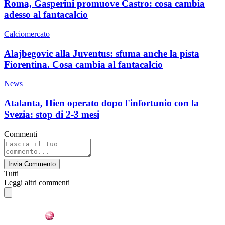
Roma, Gasperini promuove Castro: cosa cambia
adesso al fantacalcio
Calciomercato
Alajbegovic alla Juventus: sfuma anche la pista
Fiorentina. Cosa cambia al fantacalcio
News
Atalanta, Hien operato dopo l'infortunio con la
Svezia: stop di 2-3 mesi
Commenti
Invia Commento
Tutti
Leggi altri commenti