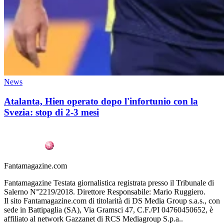
News
Atalanta, Hien operato dopo l'infortunio con la
Svezia: stop di 2-3 mesi
Fantamagazine.com
Fantamagazine Testata giornalistica registrata presso il Tribunale di
Salerno N°2219/2018. Direttore Responsabile: Mario Ruggiero.
Il sito Fantamagazine.com di titolarità di DS Media Group s.a.s., con
sede in Battipaglia (SA), Via Gramsci 47, C.F./PI 04760450652, è
affiliato al network Gazzanet di RCS Mediagroup S.p.a..