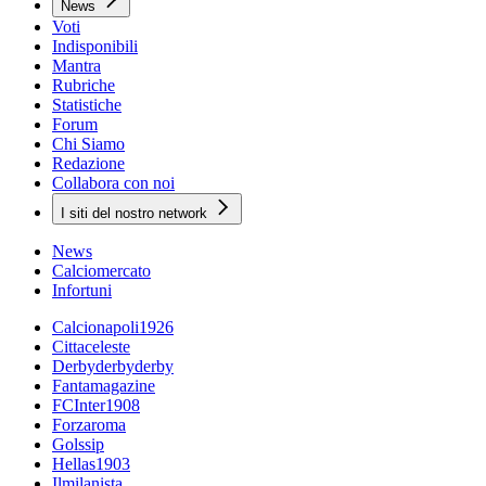
News
Voti
Indisponibili
Mantra
Rubriche
Statistiche
Forum
Chi Siamo
Redazione
Collabora con noi
I siti del nostro network
News
Calciomercato
Infortuni
Calcionapoli1926
Cittaceleste
Derbyderbyderby
Fantamagazine
FCInter1908
Forzaroma
Golssip
Hellas1903
Ilmilanista